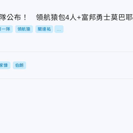
一隊公布！ 領航猿包4人+富邦勇士莫巴耶
第一隊
領航猿
關達祐
...
家慷
伯朗