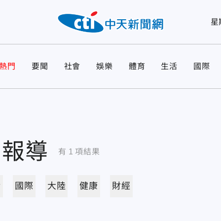
星
熱門
要聞
社會
娛樂
體育
生活
國際
關報導
有
1
項結果
活
國際
大陸
健康
財經