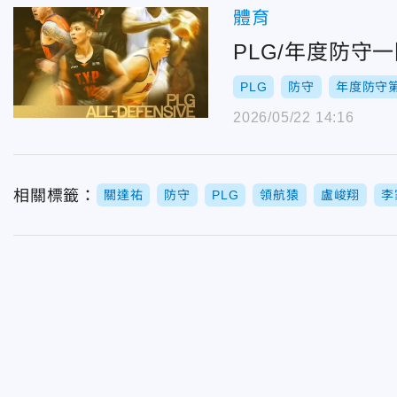
體育
PLG/年度防守
PLG
防守
年度防守
2026/05/22 14:16
相關標籤：
關達祐
防守
PLG
領航猿
盧峻翔
李