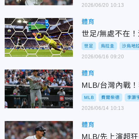
2026/06/20 10:13
體育
世足/無處不在
世足
烏拉圭
沙烏地
2026/06/16 09:20
體育
MLB/台灣內
MLB
費爾柴德
李灝
2026/06/14 10:13
體育
MLB/先上演