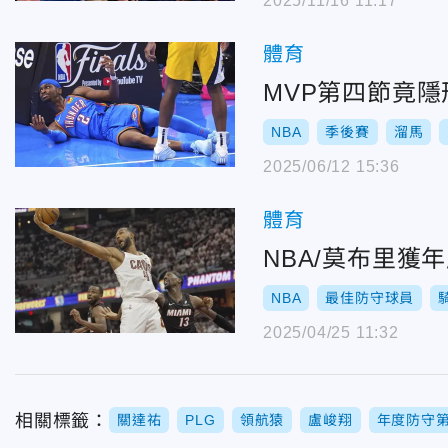
2025/11/16 11:17
體育
MVP第四節竟
NBA
季後賽
溜馬
2025/06/12 15:36
體育
NBA/莫布里
NBA
最佳防守球員
2025/04/25 11:32
相關標籤：
關達祐
PLG
領航猿
盧峻翔
年度防守