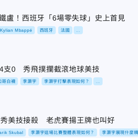
滑鐵盧！西班牙「6場零失球」史上首見
Kylian Mbappé
西班牙
法國
...
發4支0 秀飛撲攔截滾地球美技
加哥白襪
李灝宇
李灝宇打擊表現如何？
...
支1秀美技接殺 老虎賽揚王牌也叫好
arik Skubal
李灝宇這場比賽整體表現如何？
李灝宇展現什麼