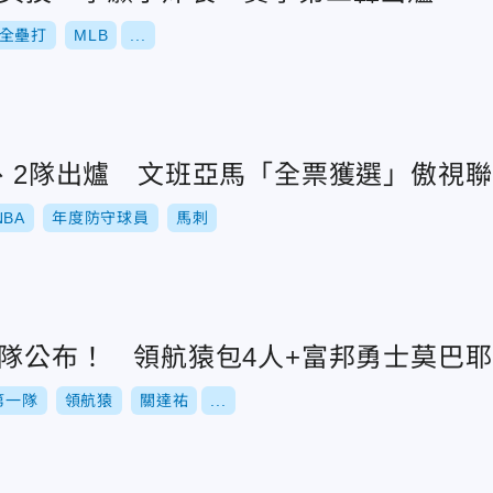
全壘打
MLB
...
1、2隊出爐 文班亞馬「全票獲選」傲視
NBA
年度防守球員
馬刺
一隊公布！ 領航猿包4人+富邦勇士莫巴耶
第一隊
領航猿
關達祐
...