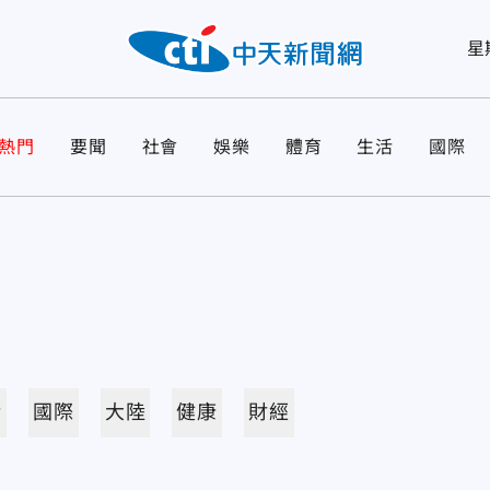
星
熱門
要聞
社會
娛樂
體育
生活
國際
活
國際
大陸
健康
財經