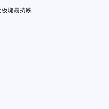
大板塊最抗跌