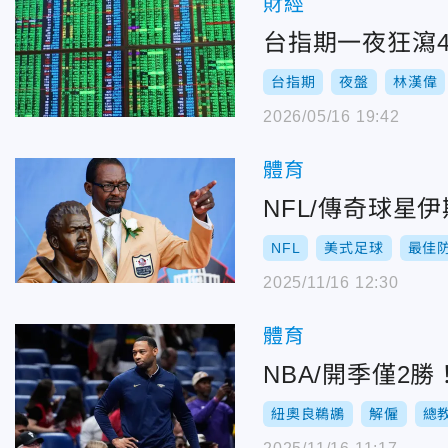
財經
台指期一夜狂瀉
台指期
夜盤
林漢偉
2026/05/16 19:42
體育
NFL/傳奇球星
NFL
美式足球
最佳
2025/11/16 12:30
體育
NBA/開季僅2
紐奧良鵜鶘
解僱
總