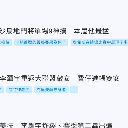
！沙烏地門將單場9神撲 本屆他最猛
拉拉伯
H組首戰的最終賽果為何？
奧韋斯在這場比賽中展現了多
戰！李灝宇重返大聯盟敲安 費仔進帳雙安
宇
底特律老虎
克里夫蘭守護者
...
超狂美技 李灝宇炸裂、賽季第二轟出爐