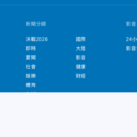
新聞分類
影音
決戰2026
國際
24
即時
大陸
影音
要聞
影音
社會
健康
娛樂
財經
體育
生活
中天新聞網版權所有 © 2022 CTiTV Inc. all Right
China Times Group