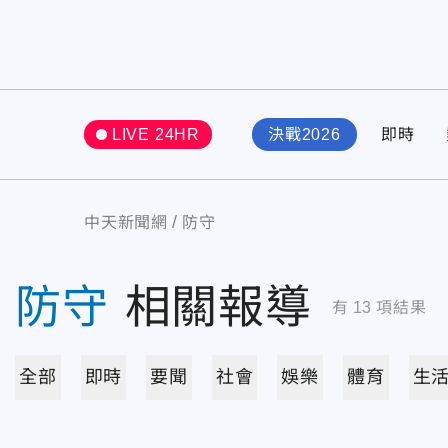
LIVE 24HR
決戰2026
即時
中天新聞網
防守
防守
相關報導
有
13
項結果
全部
即時
要聞
社會
娛樂
體育
生