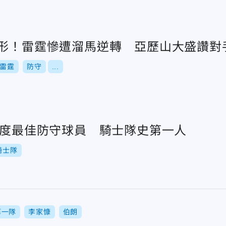
隱形！雷霆慘遭溜馬逆轉 亞歷山大盛讚對
雷霆
防守
...
獲年度最佳防守球員 騎士隊史第一人
騎士隊
第一隊
李家慷
伯朗