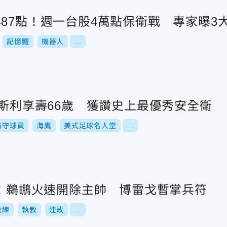
487點！週一台股4萬點保衛戰 專家曝3
記憶體
機器人
...
伊斯利享壽66歲 獲讚史上最優秀安全衛
防守球員
海鷹
美式足球名人堂
...
勝！鵜鶘火速開除主帥 博雷戈暫掌兵符
教練
執教
連敗
...