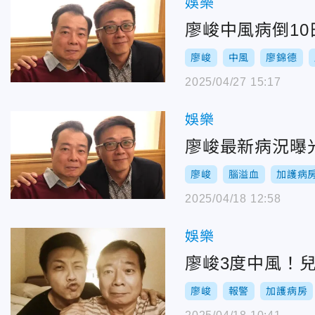
娛樂
廖峻中風病倒1
廖峻
中風
廖錦德
2025/04/27 15:17
娛樂
廖峻最新病況曝
廖峻
腦溢血
加護病
2025/04/18 12:58
娛樂
廖峻3度中風！
廖峻
報警
加護病房