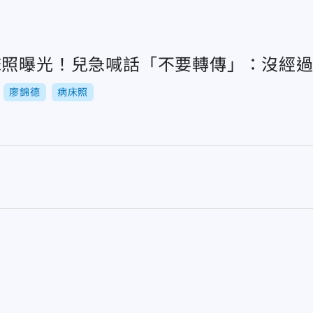
床照曝光！兒急喊話「不要轉傳」：沒經
廖錦德
病床照