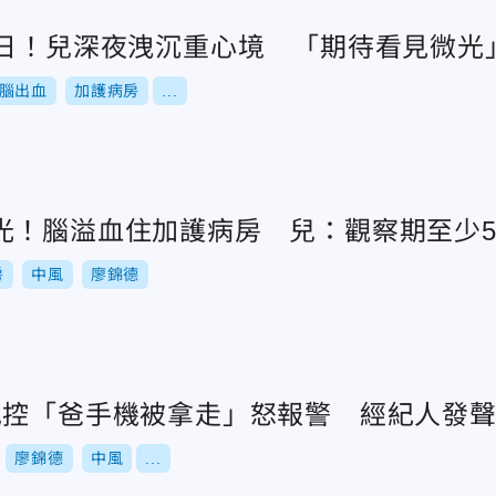
0日！兒深夜洩沉重心境 「期待看見微光
腦出血
加護病房
...
光！腦溢血住加護病房 兒：觀察期至少
房
中風
廖錦德
兒控「爸手機被拿走」怒報警 經紀人發
廖錦德
中風
...