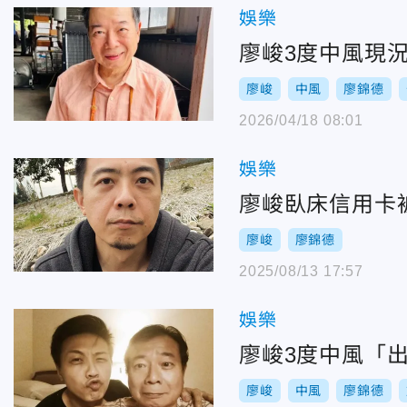
娛樂
廖峻3度中風現
廖峻
中風
廖錦德
2026/04/18 08:01
娛樂
廖峻臥床信用卡
廖峻
廖錦德
2025/08/13 17:57
娛樂
廖峻3度中風「
廖峻
中風
廖錦德