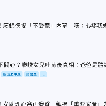
！廖錦德揭「不受寵」內幕 嘆：心疼我
漠不關心？廖峻女兒吐背後真相：爸爸是體
腦出血中風
腦出血
...
！女助理心寒再發聲 親揭「重要家產」