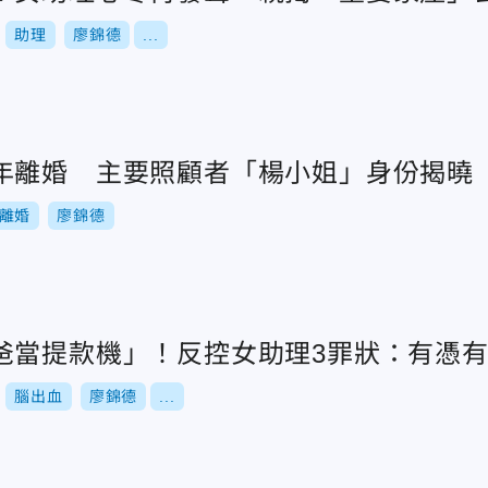
助理
廖錦德
...
年離婚 主要照顧者「楊小姐」身份揭曉
離婚
廖錦德
爸當提款機」！反控女助理3罪狀：有憑
腦出血
廖錦德
...