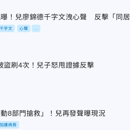
況曝！兒廖錦德千字文洩心聲 反擊「同
千字文
心聲
...
被盜刷4次！兒子怒甩證據反擊
出動8部門搶救」！兒再發聲曝現況
加護病房