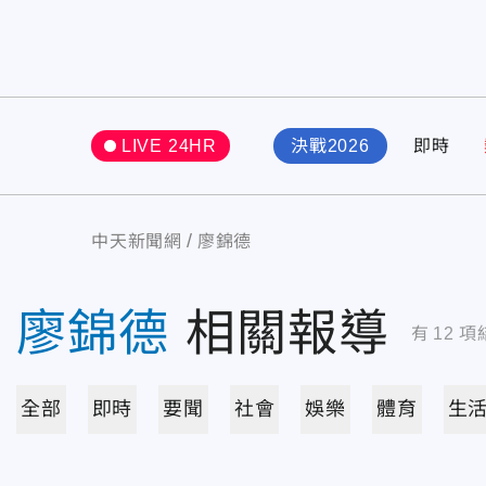
LIVE 24HR
決戰2026
即時
中天新聞網
廖錦德
廖錦德
相關報導
有
12
項
全部
即時
要聞
社會
娛樂
體育
生