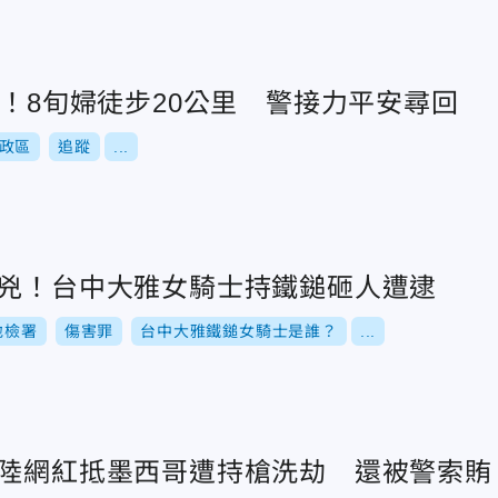
時！8旬婦徒步20公里 警接力平安尋回
政區
追蹤
...
行兇！台中大雅女騎士持鐵鎚砸人遭逮
地檢署
傷害罪
台中大雅鐵鎚女騎士是誰？
...
？陸網紅抵墨西哥遭持槍洗劫 還被警索賄