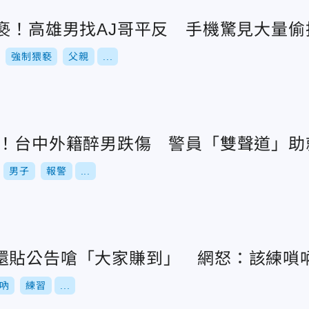
猥褻！高雄男找AJ哥平反 手機驚見大量偷
強制猥褻
父親
...
援！台中外籍醉男跌傷 警員「雙聲道」助
男子
報警
...
還貼公告嗆「大家賺到」 網怒：該練嗩
吶
練習
...