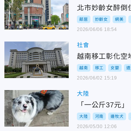
北市妙齡女醉倒
鄰居
妙齡女
網美
2026/06/06 18:54
社會
越南移工彰化空
越南
移工
女嬰
遺
2026/06/02 15:19
大陸
「一公斤37元
大陸
河南
邊牧犬
2026/05/30 12:06