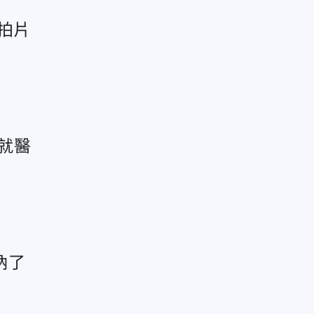
拍片
就醫
吶了