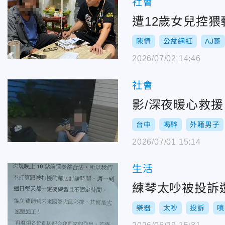
社會
遭12歲女兒控
陳情
公益網紅
AJ哥
2026/07/02 14:46
社會
影/深夜暖心救
台中
喝醉
外籍男子
2026/07/01 15:14
生活
練琴太吵被投訴
樂器
太吵
投訴
嗩