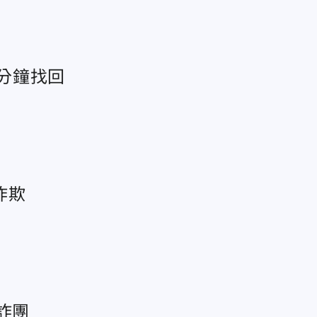
5分鐘找回
詐欺
詐團