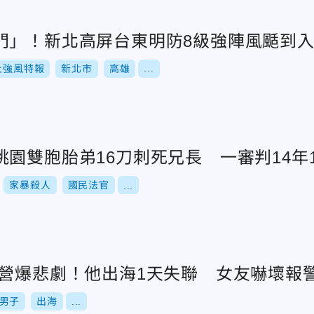
門」！新北高屏台東明防8級強陣風颳到
上強風特報
新北市
高雄
...
園雙胞胎弟16刀刺死兄長 一審判14年1
家暴殺人
國民法官
...
露營爆悲劇！他出海1天失聯 女友嚇壞報
男子
出海
...