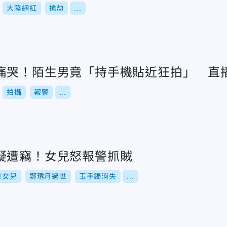
大陸網紅
搶劫
...
痛哭！陌生男竟「持手機貼近狂拍」 直
拍攝
報警
...
疑遭竊！女兒怒報警抓賊
月女兒
鄭琇月過世
玉手鐲消失
...