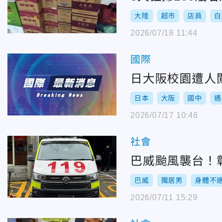
大陸
超市
店員
白
2026/07/18 11:44
國際
日大阪校園遭人
日本
大阪
國中
遇
2026/07/17 10:46
社會
巴威颱風襲台！
巴威
獨居男
身體不
2026/07/11 15:29