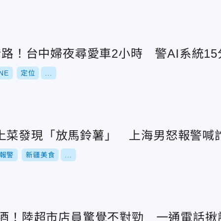
帶錯路！台中婦夜尋愛車2小時 警AI系統1
INE
定位
...
上菜發現「放馬鈴薯」 上海男怒報警喊
報警
新疆美食
...
瓶名酒！陸超市店員驚覺不對勁 一通電話揪