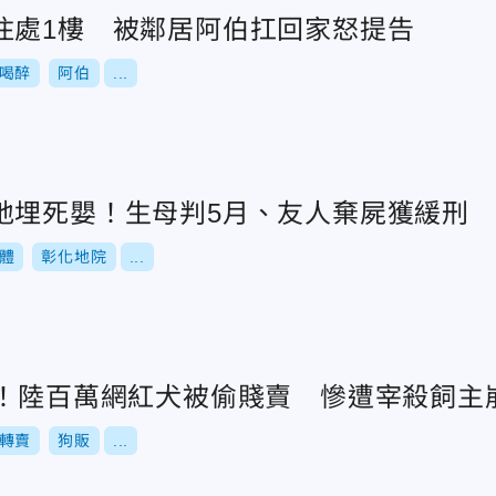
住處1樓 被鄰居阿伯扛回家怒提告
喝醉
阿伯
...
地埋死嬰！生母判5月、友人棄屍獲緩刑
體
彰化地院
...
」！陸百萬網紅犬被偷賤賣 慘遭宰殺飼主
轉賣
狗販
...