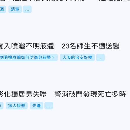
酒
銷量
...
闖入噴灑不明液體 23名師生不適送醫
到隨機攻擊如何防衛與報警？
大阪的治安好嗎
...
彰化獨居男失聯 警消破門發現死亡多時
適
無人接聽
失聯
...