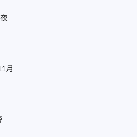
入夜
1月
警