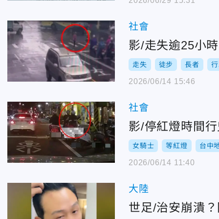
2026/06/29 15:31
社會
影/走失逾25小
走失
徒步
長者
行
2026/06/14 15:46
社會
影/停紅燈時間
女騎士
等紅燈
台中
2026/06/14 11:40
大陸
世足/治安崩潰