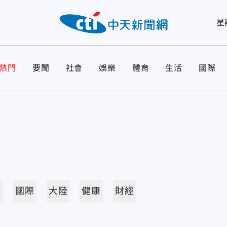
星
熱門
要聞
社會
娛樂
體育
生活
國際
活
國際
大陸
健康
財經