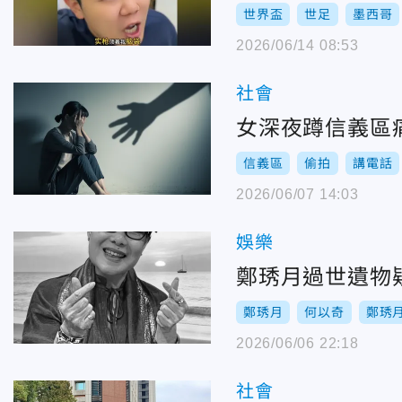
世界盃
世足
墨西哥
2026/06/14 08:53
社會
女深夜蹲信義區
信義區
偷拍
講電話
2026/06/07 14:03
娛樂
鄭琇月過世遺物
鄭琇月
何以奇
鄭琇
2026/06/06 22:18
社會