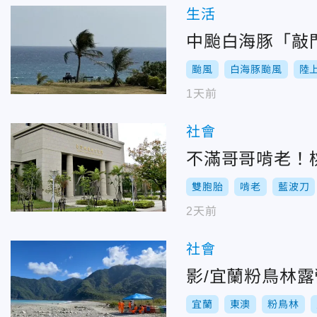
生活
中颱白海豚「敲
颱風
白海豚颱風
陸
1天前
社會
不滿哥哥啃老！桃
雙胞胎
啃老
藍波刀
2天前
社會
影/宜蘭粉鳥林
宜蘭
東澳
粉鳥林