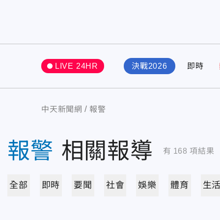
LIVE 24HR
決戰2026
即時
中天新聞網
報警
報警
相關報導
有
168
項結果
全部
即時
要聞
社會
娛樂
體育
生