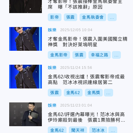
才奪影帝！張震接棒金馬執委會主
席 曝「不該推辭」原因
影帝
張震
金馬執委會
...
娛樂
2025/12/05 10:04
才奪金馬影帝！張震入圍美國獨立精
神獎 對決好萊塢明星
金馬影帝
張震
幸福之路
...
娛樂
2025/11/24 15:56
金馬62/收視出爐！張震奪影帝成最
高點 范冰冰視訊連線居第二
張震
金馬62
金馬獎
...
娛樂
2025/11/23 01:04
金馬62/評選內幕曝光！范冰冰與高
伊玲廝殺到最後 張震1票險勝柯煒
林
金馬62
聞天祥
范冰冰
...