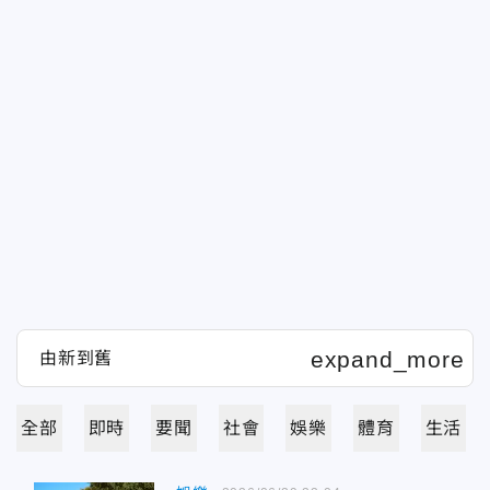
全部
即時
要聞
社會
娛樂
體育
生活