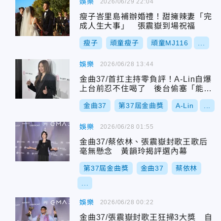
娛樂
2026/06/29 22:04
瘦子峇里島補辦婚禮！甜擁辣妻「完
成人生大事」 張震嶽到場祝福
瘦子
頑童瘦子
頑童MJ116
...
娛樂
2026/06/28 13:44
金曲37/首扛主持零負評！A-Lin自爆
上台前忍不住喝了 後台偷塞「能量
飲」給張震嶽
金曲37
第37屆金曲獎
A-Lin
...
娛樂
2026/06/28 01:55
金曲37/蔡依林、張震嶽封歌王歌后
毫無懸念 黃韻玲揭評選內幕
第37屆金曲獎
金曲37
蔡依林
...
娛樂
2026/06/28 00:22
金曲37/張震嶽封歌王狂掃3大獎 自