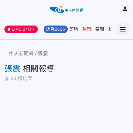
LIVE 24HR
決戰2026
即時
熱門
要聞
社會
娛樂
中天新聞網
張震
張震
相關報導
有
33
項結果