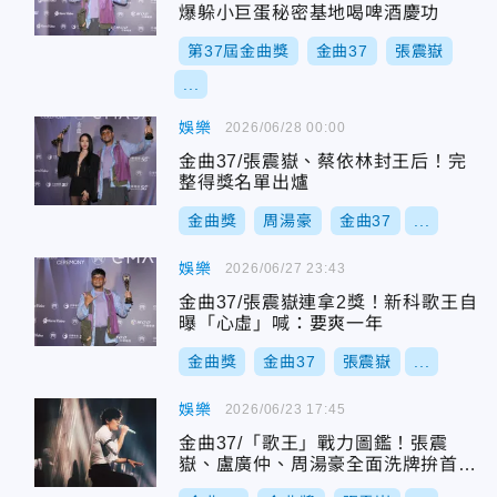
爆躲小巨蛋秘密基地喝啤酒慶功
第37屆金曲獎
金曲37
張震嶽
...
娛樂
2026/06/28 00:00
金曲37/張震嶽、蔡依林封王后！完
整得獎名單出爐
金曲獎
周湯豪
金曲37
...
娛樂
2026/06/27 23:43
金曲37/張震嶽連拿2獎！新科歌王自
曝「心虛」喊：要爽一年
金曲獎
金曲37
張震嶽
...
娛樂
2026/06/23 17:45
金曲37/「歌王」戰力圖鑑！張震
嶽、盧廣仲、周湯豪全面洗牌拚首度
封王