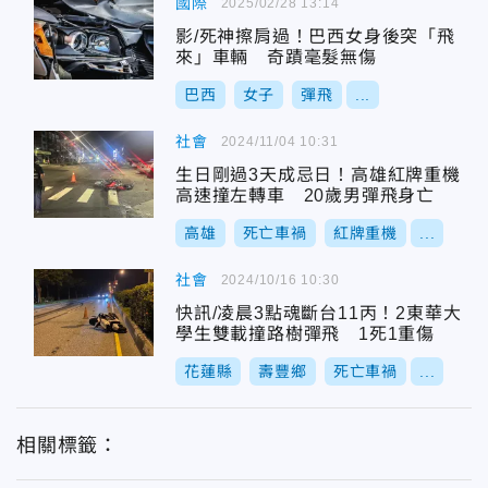
國際
2025/02/28 13:14
影/死神擦肩過！巴西女身後突「飛
來」車輛 奇蹟毫髮無傷
巴西
女子
彈飛
...
社會
2024/11/04 10:31
生日剛過3天成忌日！高雄紅牌重機
高速撞左轉車 20歲男彈飛身亡
高雄
死亡車禍
紅牌重機
...
社會
2024/10/16 10:30
快訊/凌晨3點魂斷台11丙！2東華大
學生雙載撞路樹彈飛 1死1重傷
花蓮縣
壽豐鄉
死亡車禍
...
相關標籤：