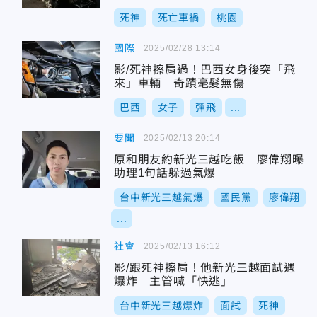
死神
死亡車禍
桃園
國際
2025/02/28 13:14
影/死神擦肩過！巴西女身後突「飛
來」車輛 奇蹟毫髮無傷
巴西
女子
彈飛
...
要聞
2025/02/13 20:14
原和朋友約新光三越吃飯 廖偉翔曝
助理1句話躲過氣爆
台中新光三越氣爆
國民黨
廖偉翔
...
社會
2025/02/13 16:12
影/跟死神擦肩！他新光三越面試遇
爆炸 主管喊「快逃」
台中新光三越爆炸
面試
死神