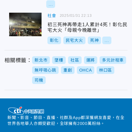
...
社會
2025/01/31 22:13
初三死神再帶走1人累計4死！彰化民
宅大火「母親今晚離世」
彰化
民宅大火
死神
...
相關標籤：
新北市
墜樓
社區
運將
多元計程車
無呼吸心跳
重創
OHCA
林口區
司機
新聞、影音、節目、直播、社群及App都深獲網友喜愛，在全
世界各地華人亦頗受歡迎，全球擁有2000萬粉絲。