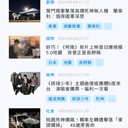
要聞
2025/05/09 17:12
葉門叛軍擊落高價死神無人機 蘭寧
利：值得國軍深思
美軍
胡塞叛軍
蘭寧利
...
國際
2025/04/18 21:27
好巧！《柯南》新片上映首日爆規模
5.0地震 背景正是長野縣
日本
地震
長野縣
...
娛樂
2025/03/24 17:59
《排球少年》主題曲億級團體6度來
台 演唱會購票、福利一次看
搖滾樂團
排球少年
死神
...
社會
2025/03/13 12:20
桃園死神攔路！轎車左轉遭擊落「車
頭爛掉」 46歲男喪命