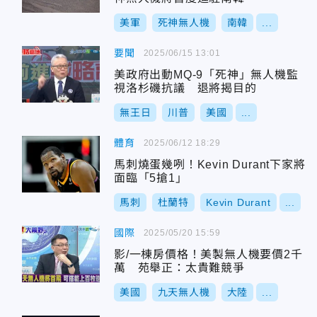
美軍
死神無人機
南韓
...
要聞
2025/06/15 13:01
美政府出動MQ-9「死神」無人機監
視洛杉磯抗議 退將揭目的
無王日
川普
美國
...
體育
2025/06/12 18:29
馬刺燒蛋幾咧！Kevin Durant下家將
面臨「5搶1」
馬刺
杜蘭特
Kevin Durant
...
國際
2025/05/20 15:59
影/一棟房價格！美製無人機要價2千
萬 苑舉正：太貴難競爭
美國
九天無人機
大陸
...