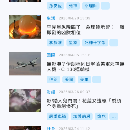
孫安佐
死神
命理師
...
生活
2026/04/20 13:39
罕見星象降臨了 命理師示警：一觸
即發的凶險相位
李靜唯
星象
死神十字架
...
國際
2026/04/05 15:16
無影嘸？伊朗稱同日擊落美軍死神無
人機、C-130運輸機
伊朗
美國
美軍
...
財經
2026/03/26 09:37
影/踏入鬼門關！花蓮女遭輾「裂頭
全身重創慘死」
嚴重車禍
加護病房
命危
...
社會
2026/03/24 11:42