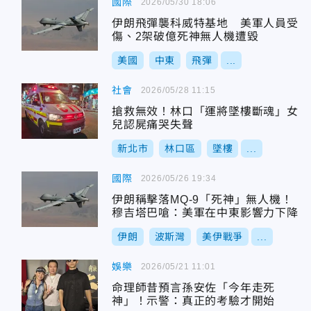
國際
2026/05/30 18:06
伊朗飛彈襲科威特基地 美軍人員受
傷、2架破億死神無人機遭毀
美國
中東
飛彈
...
社會
2026/05/28 11:15
搶救無效！林口「運將墜樓斷魂」女
兒認屍痛哭失聲
新北市
林口區
墜樓
...
國際
2026/05/26 19:34
伊朗稱擊落MQ-9「死神」無人機！
穆吉塔巴嗆：美軍在中東影響力下降
伊朗
波斯灣
美伊戰爭
...
娛樂
2026/05/21 11:01
命理師昔預言孫安佐「今年走死
神」！示警：真正的考驗才開始