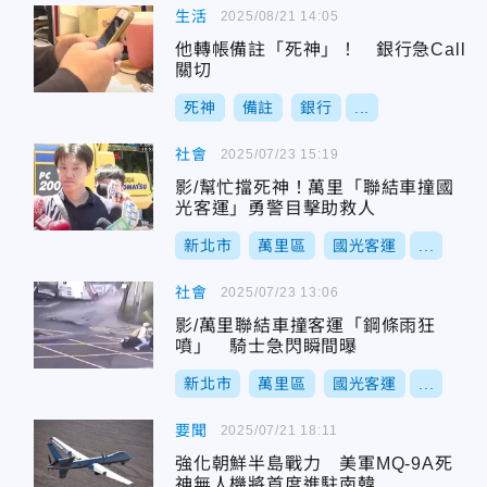
生活
2025/08/21 14:05
他轉帳備註「死神」！ 銀行急Call
關切
死神
備註
銀行
...
社會
2025/07/23 15:19
影/幫忙擋死神！萬里「聯結車撞國
光客運」勇警目擊助救人
新北市
萬里區
國光客運
...
社會
2025/07/23 13:06
影/萬里聯結車撞客運「鋼條雨狂
噴」 騎士急閃瞬間曝
新北市
萬里區
國光客運
...
要聞
2025/07/21 18:11
強化朝鮮半島戰力 美軍MQ-9A死
神無人機將首度進駐南韓