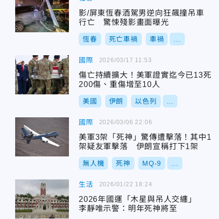
影/屏東恆春酒駕男逆向狂飆撞吊車
行亡 驚悚殘影畫面曝光
恆春
死亡車禍
車禍
...
國際
2026/03/17 11:53
傷亡持續擴大！美軍證實迄今已13死
200傷、重傷增至10人
美國
伊朗
以色列
...
國際
2026/03/06 22:06
美軍3架「死神」驚傳遭擊落！其中1
架疑友軍擊落 伊朗宣稱打下1架
無人機
死神
MQ-9
...
生活
2026/01/22 18:24
2026年國運「木星與吊人交纏」
李靜唯示警：明年死神將至