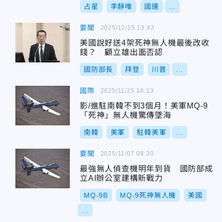
占星
李靜唯
國運
...
要聞
2025/12/15 13:43
美國說好送4架死神無人機最後改收
錢？ 顧立雄出面否認
國防部長
拜登
川普
...
國際
2025/11/25 16:13
影/進駐南韓不到3個月！美軍MQ-9
「死神」無人機驚傳墜海
南韓
美軍
駐韓美軍
...
要聞
2025/11/07 08:30
最強無人偵查機明年到貨 國防部成
立AI辦公室建構新戰力
MQ-9B
MQ-9死神無人機
美國
...