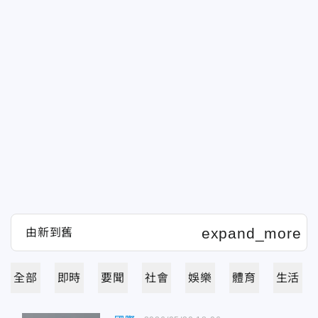
全部
即時
要聞
社會
娛樂
體育
生活