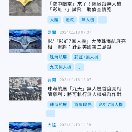
「空中幽靈」來了！陸匿蹤無人機
「彩虹-7」試飛 助偵查情蒐
大陸
匿蹤
無人機
...
要聞
2024/11/18 07:37
影/「彩虹7無人機」大陸珠海航展亮
相 退將：針對美國第二島鏈
珠海航展
彩虹7無人機
九天無人機
...
要聞
2024/11/16 12:07
珠海航展「九天」無人機首度亮相
蘭寧利：將可執行無人機蜂群作戰
珠海航展
首度曝光
彩虹7無人機
...
大陸
2024/11/10 11:39