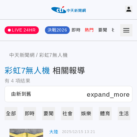
LIVE 24HR
決戰2026
即時
熱門
要聞
社會
娛樂
中天新聞網
彩虹7無人機
彩虹7無人機
相關報導
有
4
項結果
全部
即時
要聞
社會
娛樂
體育
生活
大陸
2025/12/15 13:21