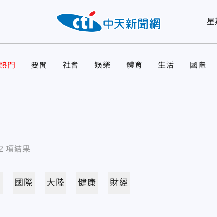
星
熱門
要聞
社會
娛樂
體育
生活
國際
2
項結果
活
國際
大陸
健康
財經