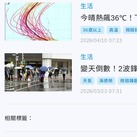
生活
今晴熱飆36℃
36度以上
高溫
微弱
2026/04/10 07:23
生活
變天倒數！2波
天氣
吳德榮
微弱鋒
2026/03/23 07:31
相關標籤：