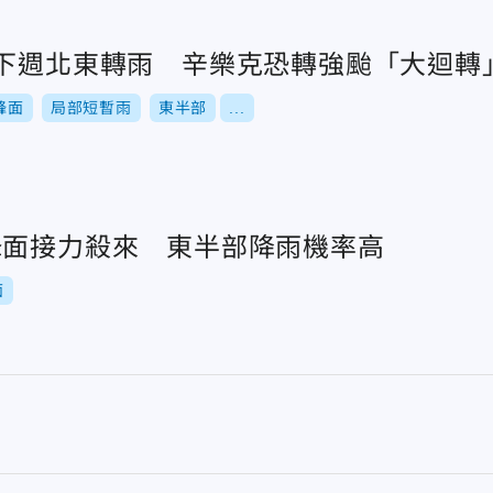
！下週北東轉雨 辛樂克恐轉強颱「大迴轉
鋒面
局部短暫雨
東半部
...
鋒面接力殺來 東半部降雨機率高
面