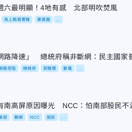
週六最明顯！4地有感 北部明吹焚風
海上颱風警報
暴風圈
...
網路降速」 總統府稱非斷網：民主國家
網路受阻
總統府
郭雅慧
斷電
...
有南高屏原因曝光 NCC：怕南部股民不
演習
斷網
NCC
股民
...