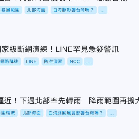
暴風範圍
北部海面
白海豚影響台灣嗎？
...
國家級斷網演練！LINE罕見急發警訊
動網路降速
LINE
防空演習
NCC
...
逼近！下週北部率先轉雨 降雨範圍再擴
外圍環流
北部海面
白海豚颱風會影響台灣嗎？
...