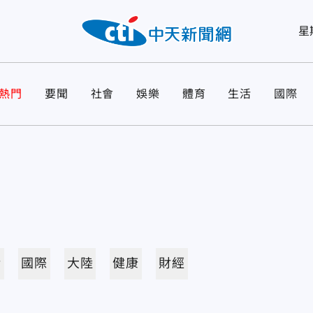
星
熱門
要聞
社會
娛樂
體育
生活
國際
活
國際
大陸
健康
財經