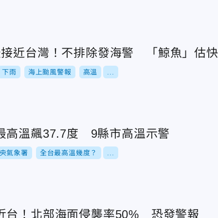
最接近台灣！不排除發海警 「鯨魚」估
下雨
海上颱風警報
高溫
...
高溫飆37.7度 9縣市高溫示警
央氣象署
全台最高溫幾度？
...
近台！北部海面侵襲率50% 恐發警報