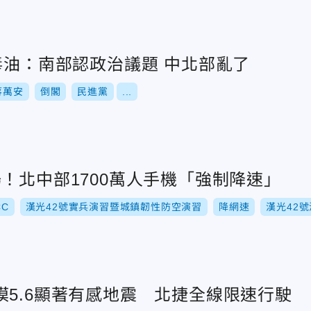
毒油：南部認政治議題 中北部亂了
蔣萬安
倒閣
民進黨
...
！北中部1700萬人手機「強制降速」
CC
漢光42號實兵演習暨城鎮韌性防空演習
降網速
漢光42
模5.6顯著有感地震 北捷全線限速行駛