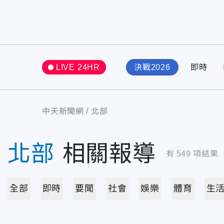
LIVE 24HR
決戰2026
即時
中天新聞網
北部
北部
相關報導
有
549
項結果
全部
即時
要聞
社會
娛樂
體育
生