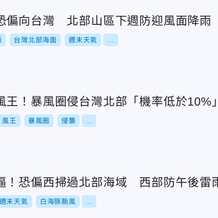
恐偏向台灣 北部山區下週防迎風面降雨
雨
台灣北部海面
週末天氣
...
風王！暴風圈侵台灣北部「機率低於10%
風王
暴風圈
侵襲
...
逼！恐偏西掃過北部海域 西部防午後雷
週末天氣
白海豚颱風
...