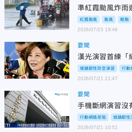
準紅霞颱風炸雨
紅霞颱風
颱風
輕颱
2026/07/23 19:46
要聞
漢光演習首練「
城鎮韌性防空演習
行動
2026/07/21 21:47
要聞
手機斷網演習沒
行動網路受阻
城鎮韌性
2026/07/21 10:51