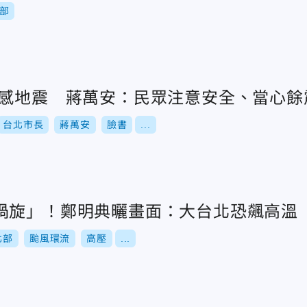
部
有感地震 蔣萬安：民眾注意安全、當心餘
台北市長
蔣萬安
臉書
...
渦旋」！鄭明典曬畫面：大台北恐飆高溫
北部
颱風環流
高壓
...