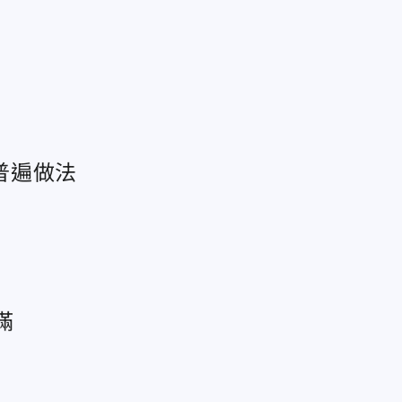
普遍做法
滿