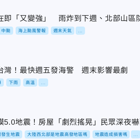
在即「又變強」 雨炸到下週、北部山區
中颱
海上颱風警報
週末天氣
...
台灣！最快週五發海警 週末影響最劇
轉
下雨
高溫
...
模5.0地震！房屋「劇烈搖晃」民眾深夜嚇
何發生地震
大陸西北部是地震高發地區嗎
地震造成損害嗎
...