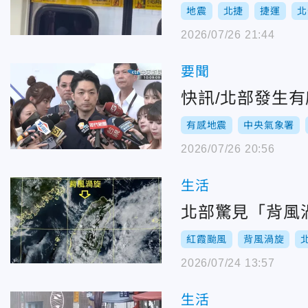
地震
北捷
捷運
北
2026/07/26 21:44
要聞
快訊/北部發生
有感地震
中央氣象署
2026/07/26 20:56
生活
北部驚見「背風
紅霞颱風
背風渦旋
2026/07/24 13:57
生活