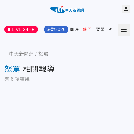
LIVE 24HR
決戰2026
即時
熱門
要聞
社會
娛樂
中天新聞網
怒罵
怒罵
相關報導
有
6
項結果