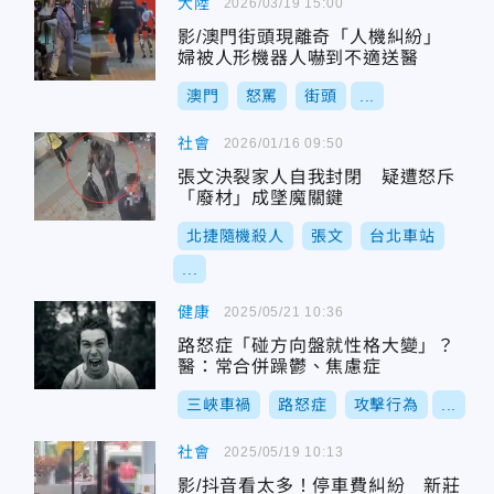
大陸
2026/03/19 15:00
影/澳門街頭現離奇「人機糾紛」
婦被人形機器人嚇到不適送醫
澳門
怒罵
街頭
...
社會
2026/01/16 09:50
張文決裂家人自我封閉 疑遭怒斥
「廢材」成墜魔關鍵
北捷隨機殺人
張文
台北車站
...
健康
2025/05/21 10:36
路怒症「碰方向盤就性格大變」？
醫：常合併躁鬱、焦慮症
三峽車禍
路怒症
攻擊行為
...
社會
2025/05/19 10:13
影/抖音看太多！停車費糾紛 新莊