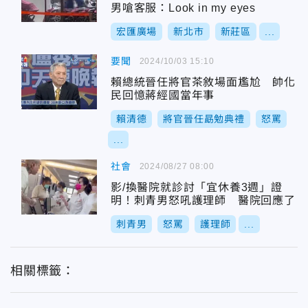
男嗆客服：Look in my eyes
宏匯廣場
新北市
新莊區
...
要聞
2024/10/03 15:10
賴總統晉任將官茶敘場面尷尬 帥化
民回憶蔣經國當年事
賴清德
將官晉任勗勉典禮
怒罵
...
社會
2024/08/27 08:00
影/換醫院就診討「宜休養3週」證
明！刺青男怒吼護理師 醫院回應了
刺青男
怒罵
護理師
...
相關標籤：