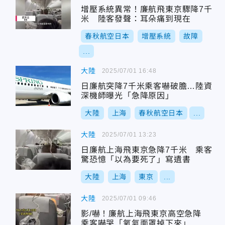
增壓系統異常！廉航飛東京驟降7千
米 陸客發聲：耳朵痛到現在
春秋航空日本
增壓系統
故障
...
大陸
2025/07/01 16:48
日廉航突降7千米乘客嚇破膽…陸資
深機師曝光「急降原因」
大陸
上海
春秋航空日本
...
大陸
2025/07/01 13:23
日廉航上海飛東京急降7千米 乘客
驚恐憶「以為要死了」寫遺書
大陸
上海
東京
...
大陸
2025/07/01 09:46
影/嚇！廉航上海飛東京高空急降
乘客嚇哭「氧氣面罩掉下來」