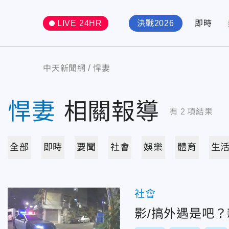
LIVE 24HR
決戰2026
即時
中天新聞網
悍妻
悍妻
相關報導
有
2
項結果
全部
即時
要聞
社會
娛樂
體育
生
社會
影/搞外遇是吧