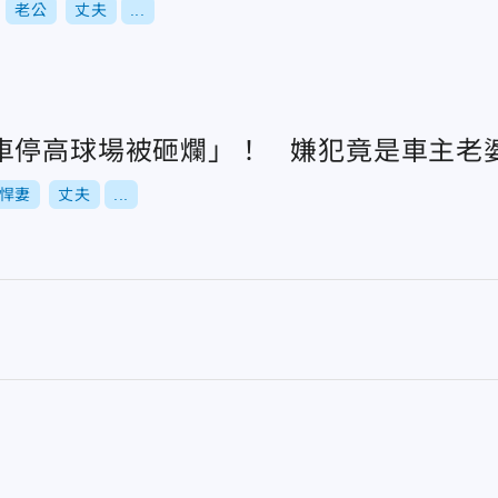
老公
丈夫
...
車停高球場被砸爛」！ 嫌犯竟是車主老
悍妻
丈夫
...