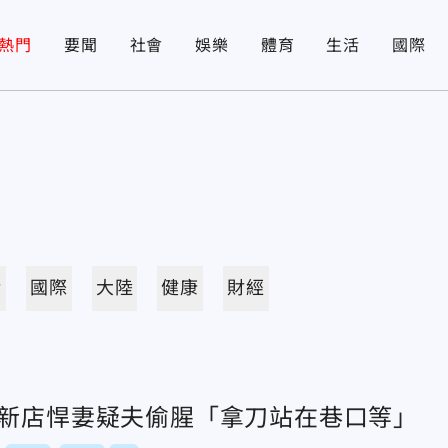
熱門
要聞
社會
娛樂
體育
生活
國際
活
國際
大陸
健康
財經
？新店悍妻疑夫偷腥「拿刀站在巷口等」