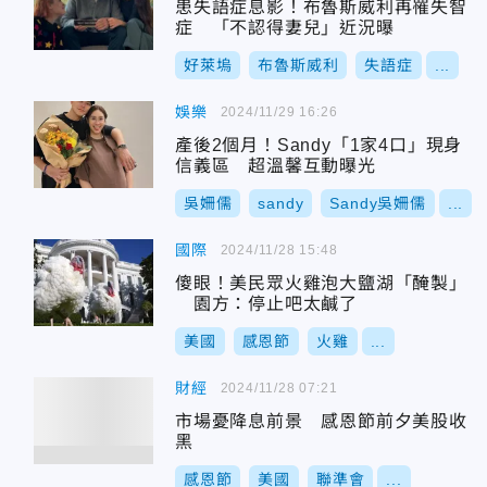
患失語症息影！布魯斯威利再罹失智
症 「不認得妻兒」近況曝
好萊塢
布魯斯威利
失語症
...
娛樂
2024/11/29 16:26
產後2個月！Sandy「1家4口」現身
信義區 超溫馨互動曝光
吳姍儒
sandy
Sandy吳姍儒
...
國際
2024/11/28 15:48
傻眼！美民眾火雞泡大鹽湖「醃製」
園方：停止吧太鹹了
美國
感恩節
火雞
...
財經
2024/11/28 07:21
市場憂降息前景 感恩節前夕美股收
黑
感恩節
美國
聯準會
...