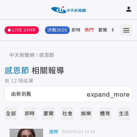
LIVE 24HR
決戰2026
即時
熱門
要聞
社會
娛樂
中天新聞網
感恩節
感恩節
相關報導
有
12
項結果
全部
即時
要聞
社會
娛樂
體育
生活
國際
2026/01/21 14:40