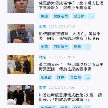
感恩節大餐成催命符！北卡婦人紅酒
下毒殺親女 還牽扯多起命案
美國
餐廳老闆
感恩節
...
國際
2025/12/02 15:10
影/西南航空貓咪「大逃亡」萌翻乘
客 網笑：我搭的班機為何都沒有
美國
西南航空
貓咪
...
財經
2025/11/27 18:16
黃仁勳又來了！被目擊現身北市四平
街買蜜餞 傳前往探訪張忠謀
感恩節
輝達
黃仁勳
...
國際
2025/11/26 17:06
川普出席感恩節儀式赦免2火雞 調
侃表示「想取名查克和南西」