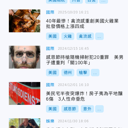
美國總統
川普
白宮
...
國際
2025/10/20 16:21
40年最慘！禽流感重創美國火雞業
批發價格上漲四成
美國
火雞
禽流感
...
國際
2024/12/15 16:45
感恩節持槍隨機掃射犯20重罪 美男
子遭重判「關100年」
美國
德州
槍擊
...
國際
2024/12/01 16:10
美民宅半夜突爆炸！房子夷為平地釀
6傷 3人性命垂危
美國
感恩節
意外
...
娛樂
2024/11/30 18:06