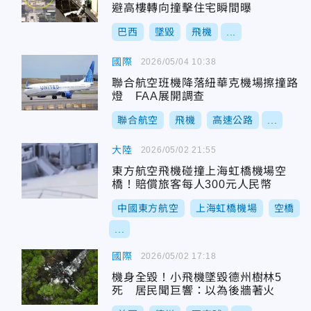
避高樓轉向撞擊住宅瞬間曝
巴西
墜毀
飛機
...
國際
2026/05/04 10:38
聯合航空班機降落紐華克機場擦撞路
燈 FAA展開調查
聯合航空
飛機
高速公路
...
大陸
2026/05/02 21:55
東方航空飛機碰撞上海虹橋機場空
橋！賠償旅客每人300元人民幣
中國東方航空
上海虹橋機場
空橋
...
國際
2026/05/02 17:18
機身全毀！小飛機墜毀德州樹林5
死 居民聞巨響：以為後牆著火