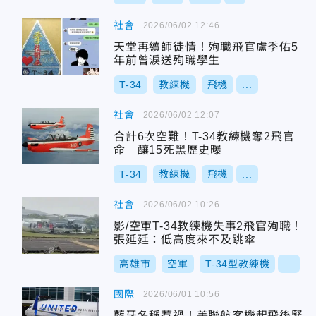
社會
2026/06/02 12:46
天堂再續師徒情！殉職飛官盧季佑5
年前曾淚送殉職學生
T-34
教練機
飛機
...
社會
2026/06/02 12:07
合計6次空難！T-34教練機奪2飛官
命 釀15死黑歷史曝
T-34
教練機
飛機
...
社會
2026/06/02 10:26
影/空軍T-34教練機失事2飛官殉職！
張延廷：低高度來不及跳傘
高雄市
空軍
T-34型教練機
...
國際
2026/06/01 10:56
藍牙名稱惹禍！美聯航客機起飛後緊