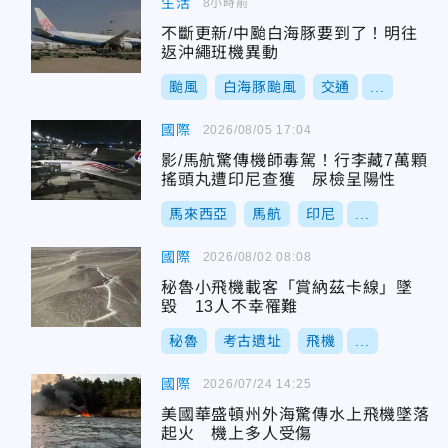
生活
8小時前
不斷更新/中颱白海豚要到了！明往
返沖繩班機異動
颱風
白海豚颱風
交通
...
國際
2026/08/05 17:04
影/馬航驚傳機師毒駕！行李藏7萬顆
搖頭丸遭印尼查獲 尿檢呈陽性
馬來西亞
馬航
印尼
...
國際
2026/08/02 08:08
秘魯小飛機載客「賞納茲卡線」墜
毀 13人不幸罹難
秘魯
考古遺址
飛機
...
國際
2026/07/24 14:25
美國華盛頓州外海驚傳水上飛機墜落
起火 機上多人受傷