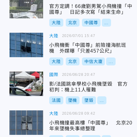
官方定調！66歲劉男駕小飛機撞「中
國尊」 日記多次寫「結束生命」
大陸
北京
中國尊
...
大陸
2026/07/01 15:47
小飛機衝「中國尊」前險撞海航班
機 外媒曝「只差457公尺」
大陸
北京
中信大廈
...
國際
2026/06/28 20:47
影/法國跳傘學校小飛機墜毀 官方
初判：機上11人罹難
法國
墜機
墜毀
...
大陸
2026/06/28 09:42
小飛機撞最高樓「中國尊」 北京20
年來墜機失事總整理