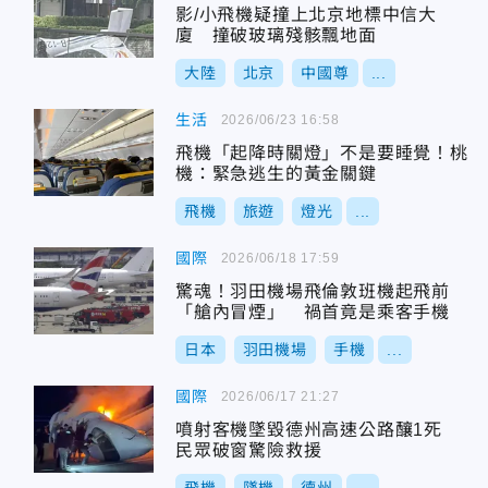
影/小飛機疑撞上北京地標中信大
廈 撞破玻璃殘骸飄地面
大陸
北京
中國尊
...
生活
2026/06/23 16:58
飛機「起降時關燈」不是要睡覺！桃
機：緊急逃生的黃金關鍵
飛機
旅遊
燈光
...
國際
2026/06/18 17:59
驚魂！羽田機場飛倫敦班機起飛前
「艙內冒煙」 禍首竟是乘客手機
日本
羽田機場
手機
...
國際
2026/06/17 21:27
噴射客機墜毀德州高速公路釀1死
民眾破窗驚險救援