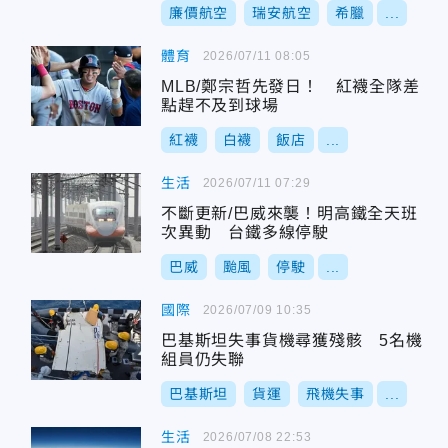
廉價航空
瑞安航空
希臘
...
體育
2026/07/11 08:05
MLB/鄭宗哲先發日！ 紅襪全隊差
點趕不及到球場
紅襪
白襪
飯店
...
生活
2026/07/11 07:29
不斷更新/巴威來襲！明高鐵全天班
次異動 台鐵多線停駛
巴威
颱風
停駛
...
國際
2026/07/09 10:35
巴基斯坦失事貨機尋獲殘骸 5名機
組員仍失聯
巴基斯坦
貨運
飛機失事
...
生活
2026/07/08 22:53