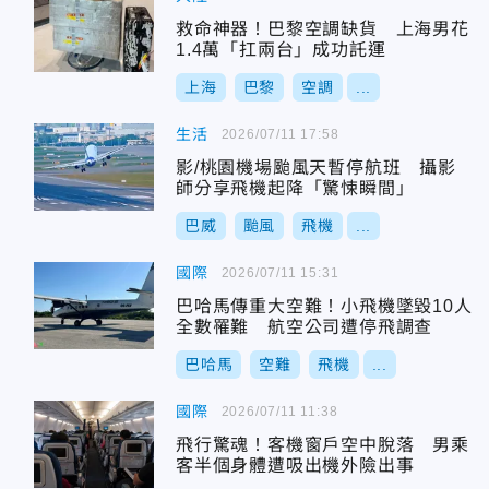
救命神器！巴黎空調缺貨 上海男花
1.4萬「扛兩台」成功託運
上海
巴黎
空調
...
生活
2026/07/11 17:58
影/桃園機場颱風天暫停航班 攝影
師分享飛機起降「驚悚瞬間」
巴威
颱風
飛機
...
國際
2026/07/11 15:31
巴哈馬傳重大空難！小飛機墜毀10人
全數罹難 航空公司遭停飛調查
巴哈馬
空難
飛機
...
國際
2026/07/11 11:38
飛行驚魂！客機窗戶空中脫落 男乘
客半個身體遭吸出機外險出事