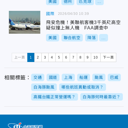
美國
德州
匹克球
...
國際
2026/04/30 10:39
飛安危機！美聯航客機3千英尺高空
疑似撞上無人機 FAA調查中
美國
聯合航空
降落
...
上一頁
1
2
3
4
5
6
7
8
9
10
下一頁
相關標籤：
交通
國道
上海
船運
颱風
巴威
白海豚颱風
哪些航班異動或取消？
高鐵台鐵正常營運嗎？
白海豚何時最靠近？