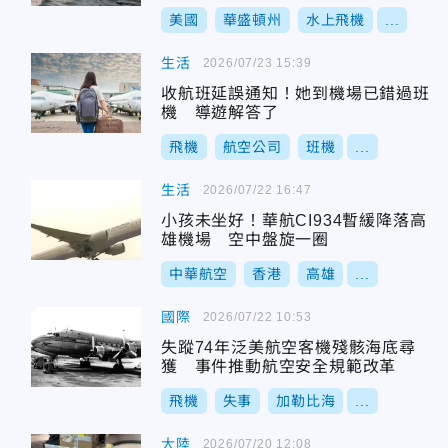
美國
華盛頓州
水上飛機
...
生活
2026/07/23 15:39
收航班延誤通知！她到機場已錯過班
機 導遊解答了
飛機
航空公司
班機
...
生活
2026/07/22 16:47
小孩未坐好！華航CI934暫緩降落高
雄機場 空中盤旋一圈
中華航空
香港
高雄
...
國際
2026/07/22 10:53
失蹤74年泛美航空客機殘骸海底尋
獲 事件推動航空安全規範改革
飛機
失事
加勒比海
...
大陸
2026/07/20 12:08