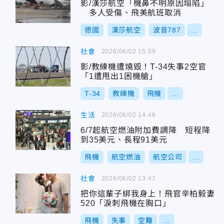
影/漢莎航空「機鼻不明原因塌陷」
多人受傷、飛美航班取消
德國
漢莎航空
波音787
...
社會
2026/06/02 15:09
影/教練機遭燒毀！T-34失事2空官
「1遭甩出1困機艙」
T-34
教練機
飛機
...
生活
2026/06/02 14:48
6/7起航空燃油附加費調降 短程降
到35美元、長程91美元
飛機
航空燃油
航空公司
...
社會
2026/06/02 13:47
把你這輩子綁我身上！飛官辛柏毅妻
520「淚刺飛機在胸口」
飛機
失事
空難
...