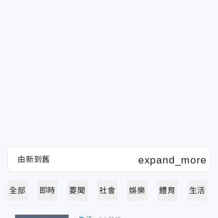
全部
即時
要聞
社會
娛樂
體育
生活