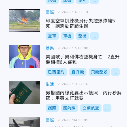
飛機
墜機
德州
...
國際
2026/06/16 11:30
印度空軍訓練機滑行失控爆炸釀5
死 副駕駛奇蹟生還
空軍
軍機
墜機
...
娛樂
2026/06/15 08:08
美國歌手奧利佛樹墜機身亡 2直升
機相撞6人罹難
巴西里約
直升機
飛機墜毀
...
生活
2026/06/13 12:16
男搭國內線竟要出示護照 內行秒解
密：用英文訂就要
護照
國內線
立榮航空
...
國際
2026/06/04 23:05