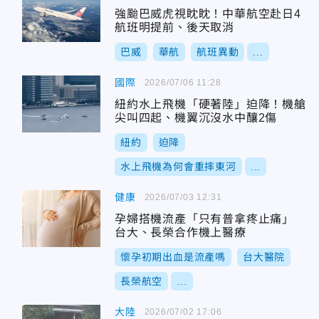
強颱巴威虎視眈眈！中華航空赴日4
航班明提前、後天取消
巴威
華航
航班異動
...
國際
2026/07/06 11:28
紐約水上飛機「硬著陸」迫降！機艙
尖叫四起、機翼沉沒水中釀2傷
紐約
迫降
水上飛機為何會重摔東河
...
健康
2026/07/03 12:31
孕婦搭機流產「只有普拿疼止痛」
台大、長榮合作機上醫療
懷孕初期出血是流產嗎
台大醫院
長榮航空
...
大陸
2026/07/02 17:06