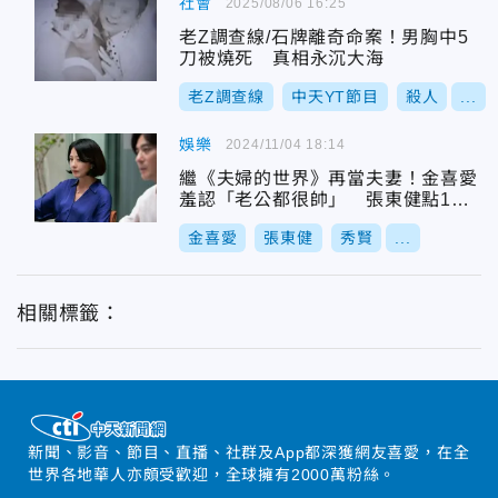
社會
2025/08/06 16:25
老Z調查線/石牌離奇命案！男胸中5
刀被燒死 真相永沉大海
老Z調查線
中天YT節目
殺人
...
娛樂
2024/11/04 18:14
繼《夫婦的世界》再當夫妻！金喜愛
羞認「老公都很帥」 張東健點1驚
人巧合
金喜愛
張東健
秀賢
...
相關標籤：
新聞、影音、節目、直播、社群及App都深獲網友喜愛，在全
世界各地華人亦頗受歡迎，全球擁有2000萬粉絲。