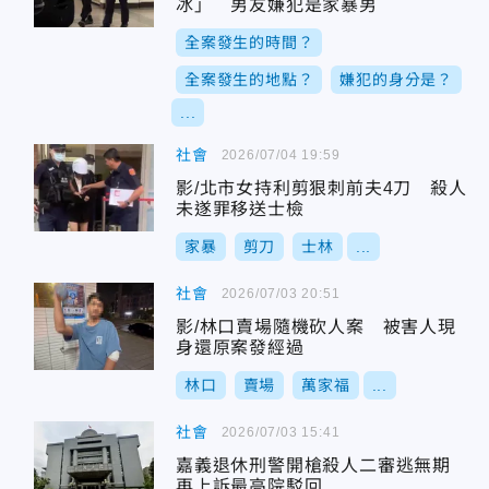
冰」 男友嫌犯是家暴男
全案發生的時間？
全案發生的地點？
嫌犯的身分是？
...
社會
2026/07/04 19:59
影/北市女持利剪狠刺前夫4刀 殺人
未遂罪移送士檢
家暴
剪刀
士林
...
社會
2026/07/03 20:51
影/林口賣場隨機砍人案 被害人現
身還原案發經過
林口
賣場
萬家福
...
社會
2026/07/03 15:41
嘉義退休刑警開槍殺人二審逃無期
再上訴最高院駁回