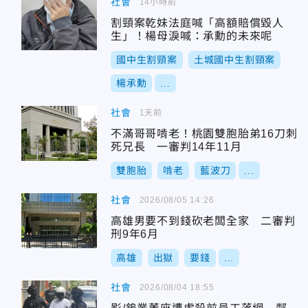
社會
14小時前
割頸案乾妹法庭喊「高額賠償毀人
生」！楊母淚喊：承勳的未來呢
國中生割頸案
土城國中生割頸案
楊承勳
...
社會
1天前
不滿哥哥啃老！桃園雙胞胎弟16刀刺
死兄長 一審判14年11月
雙胞胎
啃老
藍波刀
...
社會
2026/08/05 14:26
高雄男要不到錢砍老闆全家 二審判
刑9年6月
高雄
出獄
要錢
...
社會
2026/08/04 18:55