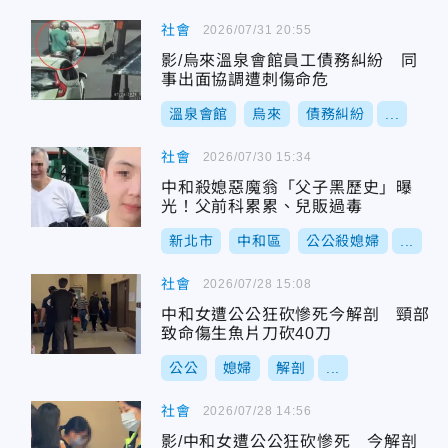
社會
2026/07/31 20:55
影/烏來溫泉會館員工債務糾紛 同
事出面協調遭刺傷命危
溫泉會館
烏來
債務糾紛
...
社會
2026/07/30 15:34
中和殺媳惡魔翁「父子黑歷史」曝
光！父前科累累、兒販過毒
新北市
中和區
公公殺媳婦
...
社會
2026/07/28 15:08
中和女遭公公狂砍慘死今解剖 頸部
致命傷生魚片刀砍40刀
公公
媳婦
解剖
...
社會
2026/07/28 14:56
影/中和女遭公公狂砍慘死 今解剖