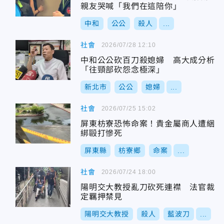
親友哭喊「我們在這陪你」
中和
公公
殺人
...
社會
2026/07/28 12:10
中和公公砍百刀殺媳婦 高大成分析
「往頸部砍怨念極深」
新北市
公公
媳婦
...
社會
2026/07/25 15:02
屏東枋寮恐怖命案！貴金屬商人遭綑
綁毆打慘死
屏東縣
枋寮鄉
命案
...
社會
2026/07/24 18:00
陽明交大教授亂刀砍死連襟 法官裁
定羈押禁見
陽明交大教授
殺人
藍波刀
...