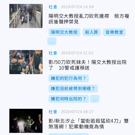
社會
2026/07/24 14:49
陽明交大教授亂刀砍死連襟 檢方複
訊後聲押禁見
陽明交大教授
殺人罪
音樂教室
...
社會
2026/07/24 11:02
影/50刀砍死妹夫！陽交大教授出院
了 10警戒護移送
嫌犯的犯行為何？
嫌犯目前被帶到哪裡？
嫌犯何時出院的？
...
社會
2026/07/24 08:27
影/新北汐止「當街追殺猛砍4刀」雙
煞落網！犯案動機竟為情