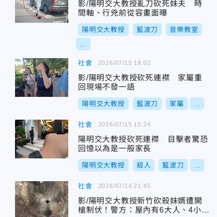
影/陽明交大教授亂刀砍死妹夫 時
間軸、行兇前從容畫面曝
陽明交大教授
藍波刀
音樂教室
...
社會
2026/07/15 18:02
影/陽明交大教授砍死連襟 家屬重
回現場不發一語
陽明交大教授
藍波刀
家屬
...
社會
2026/07/15 15:24
陽明交大教授砍死連襟 目擊者驚恐
回憶以為是一般家長
陽明交大教授
殺人
藍波刀
...
社會
2026/07/14 21:45
影/陽明交大教授新竹砍殺妹婿遭開
槍制伏！警方：屋內有6大人、4小孩