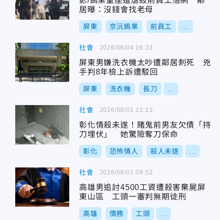
影/鎢業董座遭虐殺前員工落網 鄰
居曝：沒錢會找老母
屏東
京沅鎢業
前員工
...
社會
2026/08/04 16:33
屏東男嫌洗衣機太吵遭鄰居刺死 兇
手判8年檢上訴遭駁回
屏東
洗衣機
長刀
...
社會
2026/08/01 12:13
彰化情殺未遂！賭鬼前男友欠債「持
刀埋伏」 她驚險奪刀保命
彰化
恐怖情人
殺人未遂
...
社會
2026/08/01 09:52
高雄男追討4500工資遭殺害棄屍屏
東山區 工頭一審判無期徒刑
高雄
債務
工頭
...