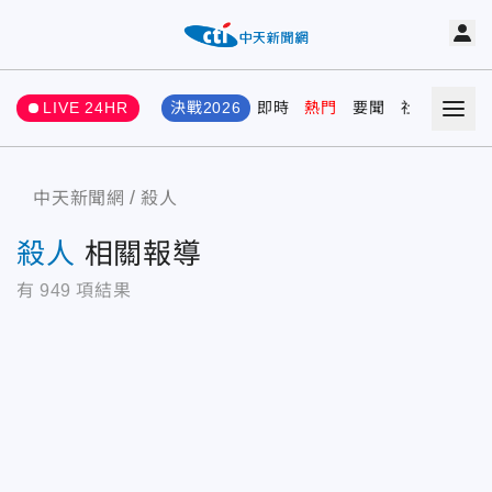
LIVE 24HR
決戰2026
即時
熱門
要聞
社會
娛樂
中天新聞網
殺人
殺人
相關報導
有
949
項結果