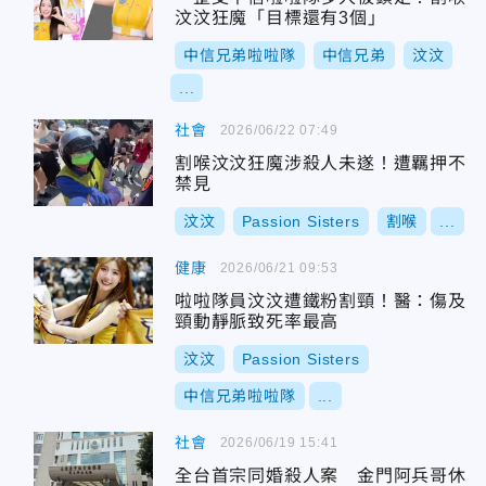
汶汶狂魔「目標還有3個」
中信兄弟啦啦隊
中信兄弟
汶汶
...
社會
2026/06/22 07:49
割喉汶汶狂魔涉殺人未遂！遭羈押不
禁見
汶汶
Passion Sisters
割喉
...
健康
2026/06/21 09:53
啦啦隊員汶汶遭鐵粉割頸！醫：傷及
頸動靜脈致死率最高
汶汶
Passion Sisters
中信兄弟啦啦隊
...
社會
2026/06/19 15:41
全台首宗同婚殺人案 金門阿兵哥休