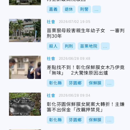
嘉義
退休
刑警
...
社會
2026/07/02 19:05
苗栗狠母殺害親生年幼子女 一審判
刑30年
殺人
判刑
苗栗地院
...
社會
2026/06/28 09:48
差點找不到！彰化保鮮膜女木乃伊竟
「無味」 2大驚悚原因出爐
彰化縣
芬園鄉
保鮮膜
...
社會
2026/06/28 09:04
彰化芬園保鮮膜女屍案大轉折！主嫌
籌不出保金「改羈押禁見」
彰化縣
芬園鄉
保鮮膜
...