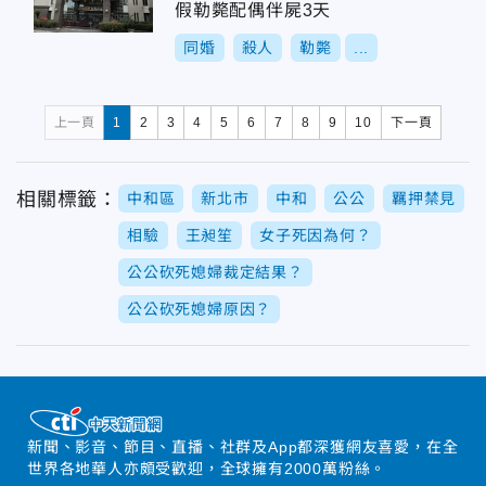
假勒斃配偶伴屍3天
同婚
殺人
勒斃
...
上一頁
1
2
3
4
5
6
7
8
9
10
下一頁
相關標籤：
中和區
新北市
中和
公公
羈押禁見
相驗
王昶笙
女子死因為何？
公公砍死媳婦裁定結果？
公公砍死媳婦原因？
新聞、影音、節目、直播、社群及App都深獲網友喜愛，在全
世界各地華人亦頗受歡迎，全球擁有2000萬粉絲。