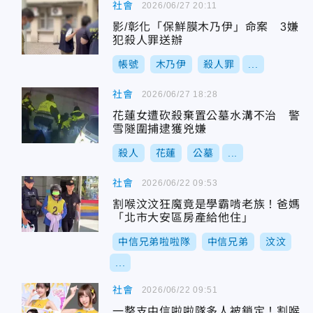
社會
2026/06/27 20:11
影/彰化「保鮮膜木乃伊」命案 3嫌
犯殺人罪送辦
帳號
木乃伊
殺人罪
...
社會
2026/06/27 18:28
花蓮女遭砍殺棄置公墓水溝不治 警
雪隧圍捕逮獲兇嫌
殺人
花蓮
公墓
...
社會
2026/06/22 09:53
割喉汶汶狂魔竟是學霸啃老族！爸媽
「北市大安區房產給他住」
中信兄弟啦啦隊
中信兄弟
汶汶
...
社會
2026/06/22 09:51
一整支中信啦啦隊多人被鎖定！割喉