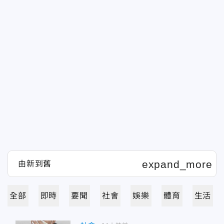
全部
即時
要聞
社會
娛樂
體育
生活