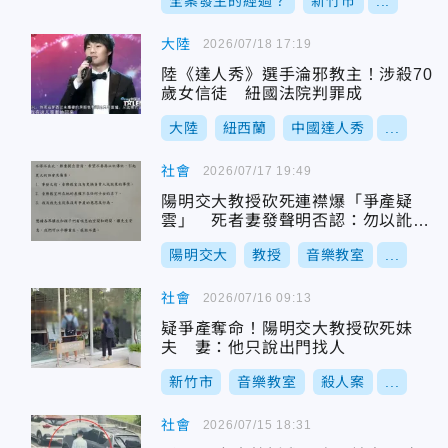
全案發生的經過？
新竹市
...
大陸
2026/07/18 17:19
陸《達人秀》選手淪邪教主！涉殺70
歲女信徒 紐國法院判罪成
大陸
紐西蘭
中國達人秀
...
社會
2026/07/17 19:49
陽明交大教授砍死連襟爆「爭產疑
雲」 死者妻發聲明否認：勿以訛傳
訛！
陽明交大
教授
音樂教室
...
社會
2026/07/16 09:13
疑爭產奪命！陽明交大教授砍死妹
夫 妻：他只說出門找人
新竹市
音樂教室
殺人案
...
社會
2026/07/15 18:31