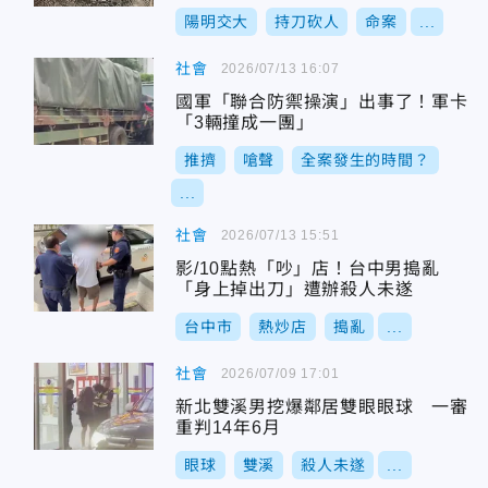
受困
陽明交大
持刀砍人
命案
...
社會
2026/07/13 16:07
國軍「聯合防禦操演」出事了！軍卡
「3輛撞成一團」
推擠
嗆聲
全案發生的時間？
...
社會
2026/07/13 15:51
影/10點熱「吵」店！台中男搗亂
「身上掉出刀」遭辦殺人未遂
台中市
熱炒店
搗亂
...
社會
2026/07/09 17:01
新北雙溪男挖爆鄰居雙眼眼球 一審
重判14年6月
眼球
雙溪
殺人未遂
...