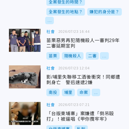
全案發生的時間？
全案發生的地點？
嫌犯的身分是？
...
社會
2026/07/23 16:44
苗栗惡男再犯隨機殺人一審判29年
二審延期宣判
苗栗
隨機殺人
二審
...
社會
2026/07/23 12:04
影/埔里失聯移工酒後衝突！同鄉遭
刺身亡 警迅速逮2嫌
南投
埔里
命案
...
社會
2026/07/23 07:21
「台版柬埔寨」案嫌遭「倒吊毆
打」！被逼唱《甲你攬牢牢》