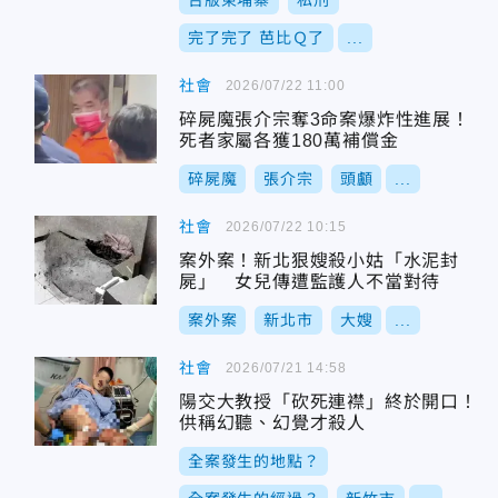
台版柬埔寨
私刑
完了完了 芭比Ｑ了
...
社會
2026/07/22 11:00
碎屍魔張介宗奪3命案爆炸性進展！
死者家屬各獲180萬補償金
碎屍魔
張介宗
頭顱
...
社會
2026/07/22 10:15
案外案！新北狠嫂殺小姑「水泥封
屍」 女兒傳遭監護人不當對待
案外案
新北市
大嫂
...
社會
2026/07/21 14:58
陽交大教授「砍死連襟」終於開口！
供稱幻聽、幻覺才殺人
全案發生的地點？