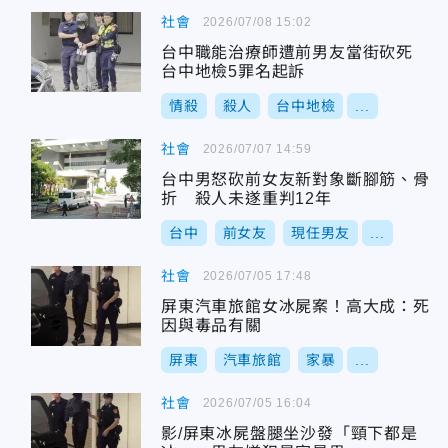
社會
2026/07/08 15:02
台中職能治療師遭前男友當街砍死
台中地檢5罪名起訴
情殺
殺人
台中地檢
...
社會
2026/07/07 14:59
台中男怒砍前女友新對象斷腳筋、骨
折 殺人未遂重判12年
台中
前女友
現任男友
...
社會
2026/07/05 17:48
屏東汽車旅館女冰屍案！高大成：死
因與毒品有關
屏東
汽車旅館
家暴
...
社會
2026/07/05 16:04
影/屏東冰屍盤腿坐沙發「頸下都是