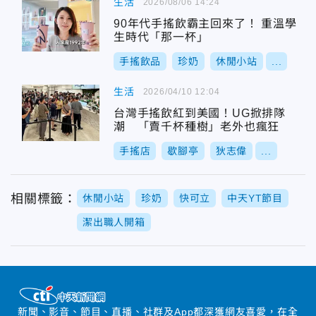
生活
2026/08/06 14:24
90年代手搖飲霸主回來了！ 重溫學
生時代「那一杯」
手搖飲品
珍奶
休閒小站
...
生活
2026/04/10 12:04
台灣手搖飲紅到美國！UG掀排隊
潮 「賣千杯種樹」老外也瘋狂
手搖店
歇腳亭
狄志偉
...
相關標籤：
休閒小站
珍奶
快可立
中天YT節目
潔出職人開箱
新聞、影音、節目、直播、社群及App都深獲網友喜愛，在全