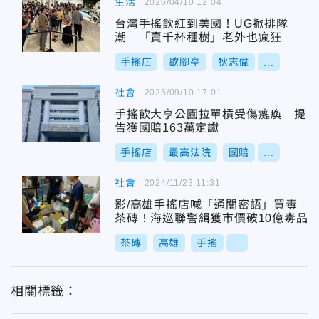
生活
2026/04/10 12:04
台灣手搖飲紅到美國！UG掀排隊
潮 「賣千杯種樹」老外也瘋狂
手搖店
歇腳亭
狄志偉
...
社會
2025/09/10 17:01
手搖飲大亨公園拉單槓受傷癱瘓 提
告獲國賠163萬定讞
手搖店
最高法院
國賠
...
社會
2024/11/23 11:31
影/高雄手搖店喊「通關密語」買毒
茶磚！海巡聯警緝獲市價破10億毒品
茶磚
高雄
手搖
...
相關標籤：