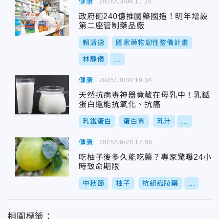
健康
2026/03/06 11:26
政府砸240億推國藥國造！明年增設
第二座管制藥品廠
賴清德
國家藥物韌性整備計畫
林靜儀
...
健康
2025/10/30 10:34
天然抗病毒神器竟藏在母乳中！乳鐵
蛋白還能抗氧化、抗癌
乳鐵蛋白
蛋白質
乳汁
...
健康
2025/09/20 17:08
吃柚子後多久能吃藥？專家驚曝24小
時致命期限
中秋節
柚子
抗組織胺藥
...
相關標籤：