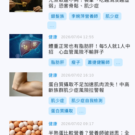
光煮軟還不夠！長輩「吃越清淡越虛
弱」恐害骨鬆、肌少症
銀髮族
李婉萍營養師
肌少症
...
健康
2026/07/04 12:55
體重正常也有脂肪肝！每5人就1人中
招 心血管風險不輸胖子
脂肪肝
瘦子
蕭捷健醫師
...
健康
2026/07/02 16:10
蛋白質攝取不足加速肌肉流失！中高
齡族群肌少症風險拉警報
肌少症
肌少症自我檢測
蛋白質攝取
...
健康
2026/07/02 09:17
半熟蛋比較營養？營養師破迷思：全