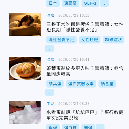
日本
凍豆腐
GLP-1
...
健康
2026/05/28 10:11
三餐正常吃還是疲倦？營養師：女性
恐長期「隱性營養不足」
隱性營養不足
女性缺鐵
缺鎂症狀
...
健康
2026/05/25 16:41
茶葉蛋裂紋多更入味？營養師：鈉含
量同步飆高
茶葉蛋
蛋白質吸收率
鈉含量
...
生活
2026/05/24 08:38
水煮蛋剝殼「坑坑巴巴」？蛋行教簡
單3招完美脫殼
雞蛋
蛋白質
剝蛋
...