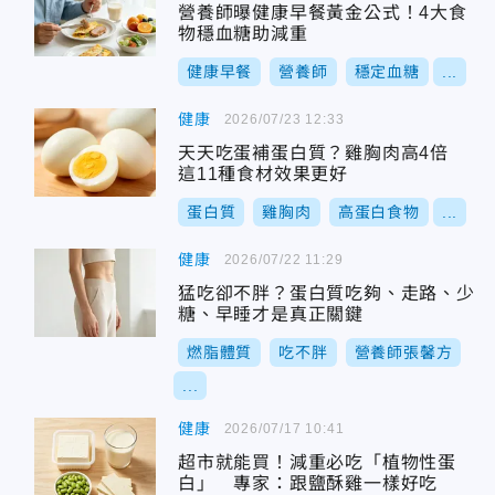
營養師曝健康早餐黃金公式！4大食
物穩血糖助減重
健康早餐
營養師
穩定血糖
...
健康
2026/07/23 12:33
天天吃蛋補蛋白質？雞胸肉高4倍
這11種食材效果更好
蛋白質
雞胸肉
高蛋白食物
...
健康
2026/07/22 11:29
猛吃卻不胖？蛋白質吃夠、走路、少
糖、早睡才是真正關鍵
燃脂體質
吃不胖
營養師張馨方
...
健康
2026/07/17 10:41
超市就能買！減重必吃「植物性蛋
白」 專家：跟鹽酥雞一樣好吃