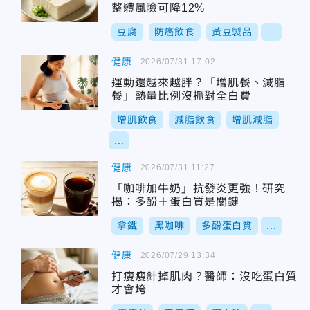
整體風險可降12%
豆腐
防癌飲食
黃豆製品
...
健康
2026/07/31 17:02
運動還越來越胖？「增肌餐、減脂
餐」熱量比例沒抓對全白費
增肌飲食
減脂飲食
增肌減脂
...
健康
2026/07/31 11:27
「咖啡加牛奶」抗發炎更強！研究
揭：多酚＋蛋白質是關鍵
拿鐵
黑咖啡
多酚蛋白質
...
健康
2026/07/29 13:34
打瘦瘦針掉肌肉？醫師：沒吃蛋白質
才會垮