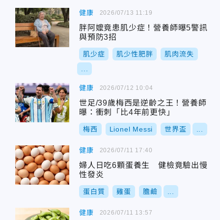
健康
2026/07/13 11:19
胖阿嬤竟患肌少症！營養師曝5警訊
與預防3招
肌少症
肌少性肥胖
肌肉流失
...
健康
2026/07/12 10:04
世足/39歲梅西是逆齡之王！營養師
曝：衝刺「比4年前更快」
梅西
Lionel Messi
世界盃
...
健康
2026/07/11 17:40
婦人日吃6顆蛋養生 健檢竟驗出慢
性發炎
蛋白質
雞蛋
膽鹼
...
健康
2026/07/11 13:57