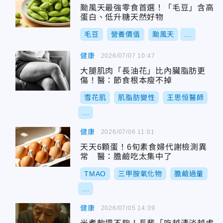
颱風天最強零食首選！「毛豆」含高
蛋白、低升糖天然好物
毛豆
營養價值
颱風天
...
健康
2026/07/07 10:47
大腿肌肉「長油花」比內臟脂肪更
傷！醫：節食根本瘦不掉
雪花肌
肌脂肪變性
王思恒醫師
...
健康
2026/07/06 11:01
天天6顆蛋！6旬素食婦代謝檢測異
常 醫：膽鹼吃太集中了
TMAO
三甲胺氧化物
膽鹼過量
...
健康
2026/07/05 14:39