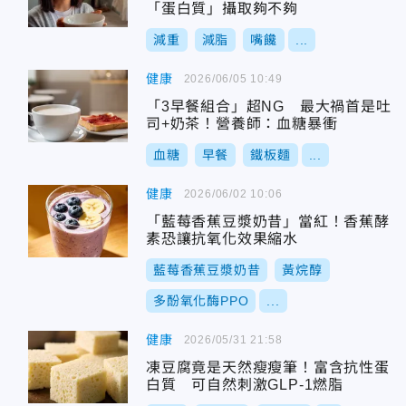
「蛋白質」攝取夠不夠
減重
減脂
嘴饞
...
健康
2026/06/05 10:49
「3早餐組合」超NG 最大禍首是吐
司+奶茶！營養師：血糖暴衝
血糖
早餐
鐵板麵
...
健康
2026/06/02 10:06
「藍莓香蕉豆漿奶昔」當紅！香蕉酵
素恐讓抗氧化效果縮水
藍莓香蕉豆漿奶昔
黃烷醇
多酚氧化酶PPO
...
健康
2026/05/31 21:58
凍豆腐竟是天然瘦瘦筆！富含抗性蛋
白質 可自然刺激GLP-1燃脂