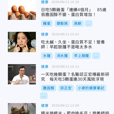
健康
2026/06/13 16:26
日吃5顆雞蛋「連續4個月」 85歲
翁膽固醇不變、蛋白質增加！
雞蛋
銀髮族
高齡
...
健康
2026/06/13 10:42
吃太鹹、久坐、蛋白質不足！營養
師：早起臉腫不是喝太多水
水腫
消水腫
早上臉腫
...
健康
2026/06/13 10:13
一天吃幾顆蛋？名醫邱正宏曝最新研
究 每天吃3顆蛋連30天風險浮現
膽固醇
邱正宏
小麥的健康筆記
...
健康
2026/06/12 12:05
糯米換糙米、肥肉換毛豆！營養師授