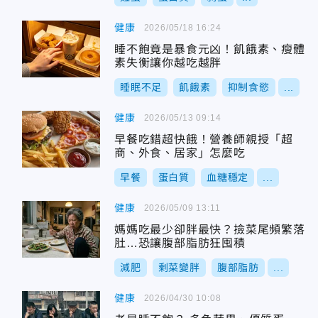
健康
2026/05/18 16:24
睡不飽竟是暴食元凶！飢餓素、瘦體
素失衡讓你越吃越胖
睡眠不足
飢餓素
抑制食慾
...
健康
2026/05/13 09:14
早餐吃錯超快餓！營養師親授「超
商、外食、居家」怎麼吃
早餐
蛋白質
血糖穩定
...
健康
2026/05/09 13:11
媽媽吃最少卻胖最快？撿菜尾頻繁落
肚…恐讓腹部脂肪狂囤積
減肥
剩菜變胖
腹部脂肪
...
健康
2026/04/30 10:08