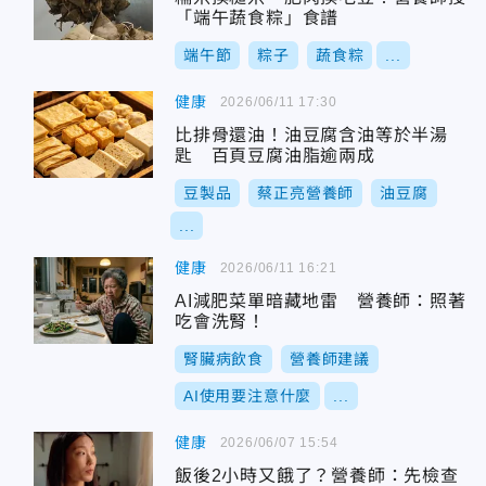
「端午蔬食粽」食譜
端午節
粽子
蔬食粽
...
健康
2026/06/11 17:30
比排骨還油！油豆腐含油等於半湯
匙 百頁豆腐油脂逾兩成
豆製品
蔡正亮營養師
油豆腐
...
健康
2026/06/11 16:21
AI減肥菜單暗藏地雷 營養師：照著
吃會洗腎！
腎臟病飲食
營養師建議
AI使用要注意什麼
...
健康
2026/06/07 15:54
飯後2小時又餓了？營養師：先檢查