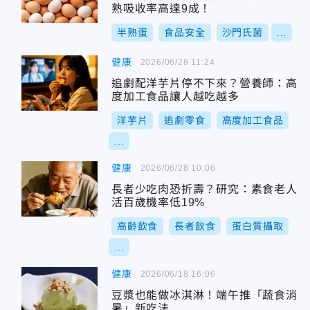
熟吸收率高達9成！
半熟蛋
食品安全
沙門氏菌
...
健康
2026/06/28 11:24
追劇配洋芋片停不下來？營養師：高
度加工食品讓人越吃越多
洋芋片
追劇零食
高度加工食品
...
健康
2026/06/28 10:06
長者少吃肉恐折壽？研究：素食老人
活百歲機率低19%
高齡飲食
長者飲食
蛋白質攝取
...
健康
2026/06/18 16:06
豆漿也能做冰淇淋！端午推「蔬食消
暑」新吃法