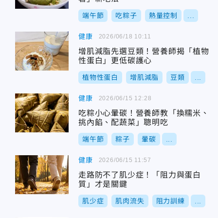
端午節
吃粽子
熱量控制
...
健康
2026/06/18 10:11
增肌減脂先選豆類！營養師揭「植物
性蛋白」更低碳護心
植物性蛋白
增肌減脂
豆類
...
健康
2026/06/15 12:28
吃粽小心暈碳！營養師教「換糯米、
挑內餡、配蔬菜」聰明吃
端午節
粽子
暈碳
...
健康
2026/06/15 11:57
走路防不了肌少症！「阻力與蛋白
質」才是關鍵
肌少症
肌肉流失
阻力訓練
...