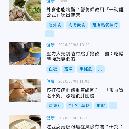
健康
2天前
外食也能均衡？營養師教用「一碗麵
公式」吃出健康
吃外食
均衡飲食
麵店點餐技巧
...
健康
2026/08/03 13:20
壓力大先別嗑甜點手搖飲 醫：吃錯
時機恐更低落
血糖
蛋糕
手搖飲
...
健康
2026/08/03 11:02
停打瘦瘦針體重直線回升！「蛋白質
吃不夠」恐是復胖關鍵
瘦瘦針
GLP-1藥物
復胖
...
健康
2026/08/01 17:38
吃豆腐竟然跟癌症風險有關？研究：