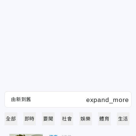
全部
即時
要聞
社會
娛樂
體育
生活