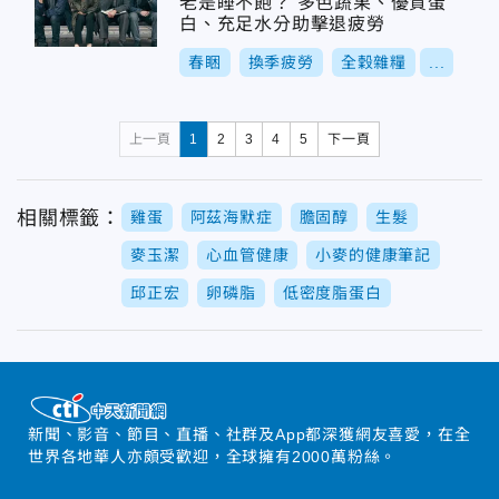
老是睡不飽？ 多色蔬果、優質蛋
白、充足水分助擊退疲勞
春睏
換季疲勞
全穀雜糧
...
上一頁
1
2
3
4
5
下一頁
相關標籤：
雞蛋
阿茲海默症
膽固醇
生髮
麥玉潔
心血管健康
小麥的健康筆記
邱正宏
卵磷脂
低密度脂蛋白
新聞、影音、節目、直播、社群及App都深獲網友喜愛，在全
世界各地華人亦頗受歡迎，全球擁有2000萬粉絲。