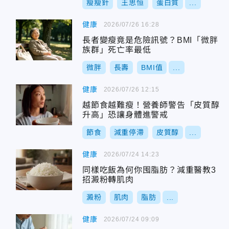
瘦瘦針
王思恒
蛋白質
...
健康
2026/07/26 16:28
長者變瘦竟是危險訊號？BMI「微胖
族群」死亡率最低
微胖
長壽
BMI值
...
健康
2026/07/26 12:15
越節食越難瘦！營養師警告「皮質醇
升高」恐讓身體進警戒
節食
減重停滯
皮質醇
...
健康
2026/07/24 14:23
同樣吃飯為何你囤脂肪？減重醫教3
招澱粉轉肌肉
澱粉
肌肉
脂肪
...
健康
2026/07/24 09:09