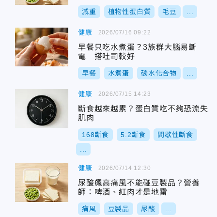
減重
植物性蛋白質
毛豆
...
健康
2026/07/16 09:22
早餐只吃水煮蛋？3族群大腦易斷
電 搭吐司較好
早餐
水煮蛋
碳水化合物
...
健康
2026/07/15 14:23
斷食越來越累？蛋白質吃不夠恐流失
肌肉
168斷食
5:2斷食
間歇性斷食
...
健康
2026/07/14 12:30
尿酸飆高痛風不能碰豆製品？營養
師：啤酒、紅肉才是地雷
痛風
豆製品
尿酸
...