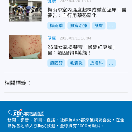
健康
2026/04/20 13:07
梅雨季室內濕度超標成黴菌溫床！醫
警告：自行用藥恐惡化
梅雨季
腳癬治療
護膚
...
健康
2026/03/11 16:04
26歲女亂塗藥膏「慘變紅豆胸」
醫：類固醇非萬能！
類固醇
毛囊炎
皮膚科
...
相關標籤：
新聞、影音、節目、直播、社群及App都深獲網友喜愛，在全
世界各地華人亦頗受歡迎，全球擁有2000萬粉絲。