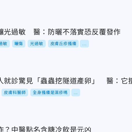
釀光過敏 醫：防曬不落實恐反覆發作
過敏
曬傷
光過敏
皮膚丘疹搔癢
...
人就診驚見「蟲蟲挖隧道產卵」 醫：它
皮膚科醫師
全身搔癢是濕疹嗎
...
作？中醫點名含糖冷飲是元凶