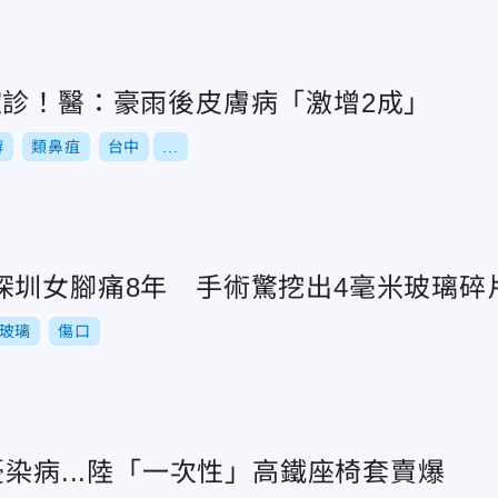
確診！醫：豪雨後皮膚病「激增2成」
癬
類鼻疽
台中
...
深圳女腳痛8年 手術驚挖出4毫米玻璃碎
玻璃
傷口
憂染病...陸「一次性」高鐵座椅套賣爆