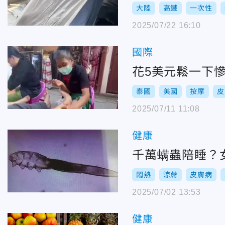
大陸
高鐵
一次性
2025/07/22 16:10
國際
花5美元鬆一下
泰國
美國
按摩
皮
2025/07/11 11:08
健康
千萬螨蟲陪睡？
悶熱
涼蓆
皮膚病
2025/07/02 13:53
健康