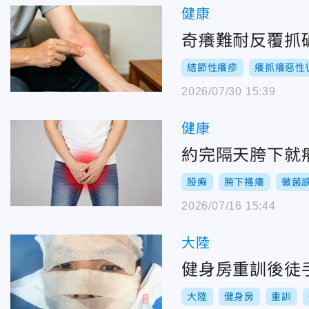
健康
奇癢難耐反覆抓
結節性癢疹
癢抓癢惡性
2026/07/30 15:39
健康
約完隔天胯下就
股癬
胯下搔癢
黴菌
2026/07/16 15:44
大陸
健身房重訓後徒手
大陸
健身房
重訓