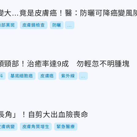
變大…竟是皮膚癌！醫：防曬可降癌變風
臉部黑斑
皮膚鏡檢查
防曬
...
頭頸部！治癒率達9成 勿輕忽不明腫塊
科
基底細胞癌
皮膚癌
紫外線
...
頭長角」！自剪大出血險喪命
皮膚病變
皮膚角質增生
緊急醫療