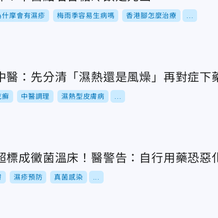
為什摩會有濕疹
梅雨季容易生病嗎
香港腳怎麼治療
...
中醫：先分清「濕熱還是風燥」再對症下
乾癬
中醫調理
濕熱型皮膚病
...
超標成黴菌溫床！醫警告：自行用藥恐惡
膚
濕疹預防
真菌感染
...