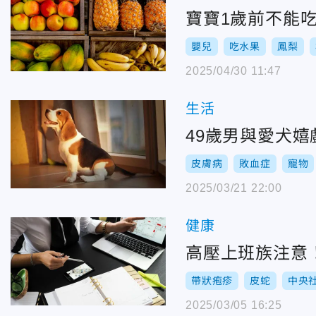
寶寶1歲前不能
嬰兒
吃水果
鳳梨
2025/04/30 11:47
生活
49歲男與愛犬
皮膚病
敗血症
寵物
2025/03/21 22:00
健康
高壓上班族注意
帶狀疱疹
皮蛇
中央
2025/03/05 16:25