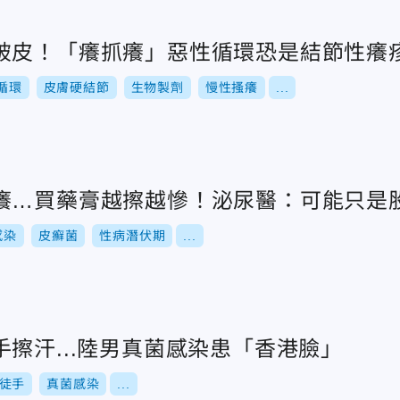
破皮！「癢抓癢」惡性循環恐是結節性癢
循環
皮膚硬結節
生物製劑
慢性搔癢
...
癢…買藥膏越擦越慘！泌尿醫：可能只是
感染
皮癬菌
性病潛伏期
...
擦汗...陸男真菌感染患「香港臉」
徒手
真菌感染
...