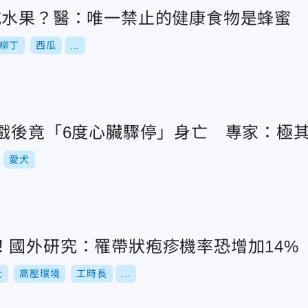
吃水果？醫：唯一禁止的健康食物是蜂蜜
柳丁
西瓜
...
嬉戲後竟「6度心臟驟停」身亡 專家：極
愛犬
！國外研究：罹帶狀疱疹機率恐增加14%
社
高壓環境
工時長
...