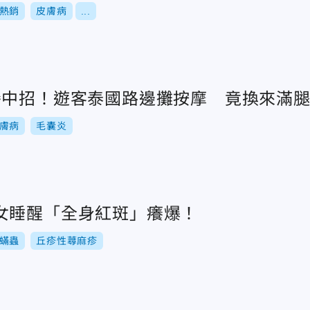
熱銷
皮膚病
...
慘中招！遊客泰國路邊攤按摩 竟換來滿
膚病
毛囊炎
女睡醒「全身紅斑」癢爆！
蟎蟲
丘疹性蕁麻疹