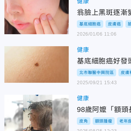
健康
翁臉上黑斑逐漸
基底細胞癌
皮膚癌
2026/01/06 11:06
健康
基底細胞癌好發
北市聯醫中興院區
皮膚
2025/09/21 15:43
健康
98歲阿嬤「額
皮角
額頭腫瘤
老年