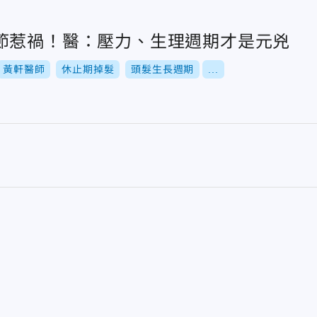
節惹禍！醫：壓力、生理週期才是元兇
黃軒醫師
休止期掉髮
頭髮生長週期
...