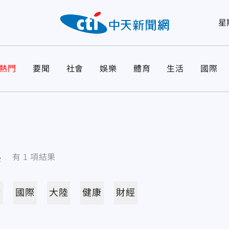
星
熱門
要聞
社會
娛樂
體育
生活
國際
導
有
1
項結果
活
國際
大陸
健康
財經