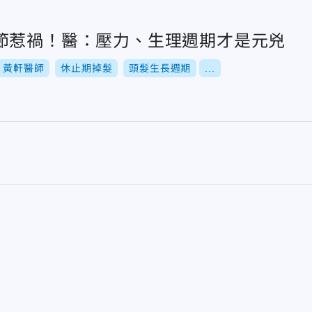
節惹禍！醫：壓力、生理週期才是元兇
黃軒醫師
休止期掉髮
頭髮生長週期
...