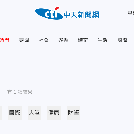
星
熱門
要聞
社會
娛樂
體育
生活
國際
導
有
1
項結果
活
國際
大陸
健康
財經