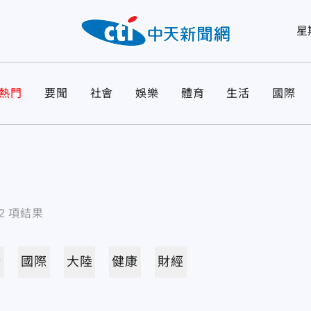
星
熱門
要聞
社會
娛樂
體育
生活
國際
2
項結果
活
國際
大陸
健康
財經