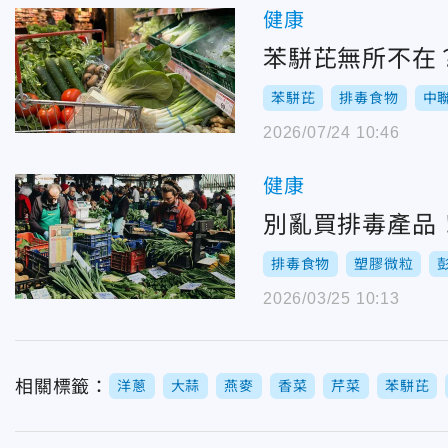
健康
苯駢芘無所不在
苯駢芘
排毒食物
中
2026/07/24 10:46
健康
別亂買排毒產品
排毒食物
塑膠微粒
2026/03/25 10:13
相關標籤：
洋蔥
大蒜
燕麥
香菜
芹菜
苯駢芘