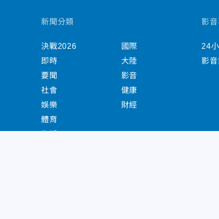
新聞分類
影音
決戰2026
國際
24
即時
大陸
影音
要聞
影音
社會
健康
娛樂
財經
體育
生活
中天新聞網版權所有 © 2022 CTiTV Inc. all Right
China Times Group