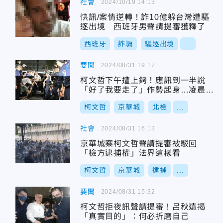
社會
2024/10/19 14:13
快訊/案情逆轉！詐10億躲台灣遭驅
逐出境 西班牙男聲請提審獲釋了
西班牙
詐騙
驅逐出境
...
要聞
2024/08/31 19:17
柯文哲下午遭上銬！應訊到一半說
「好了我要走了」作勢起身…凌晨現
場還原
柯文哲
京華城
北檢
...
社會
2024/08/31 16:13
京華城案柯文哲聲請提審被駁回
「檢方逮捕權」法界這樣看
柯文哲
京華城
逮捕
...
要聞
2024/08/31 15:32
柯文哲拒夜訊聲請提審！呂秋遠揭
「真實目的」：何必折磨自己