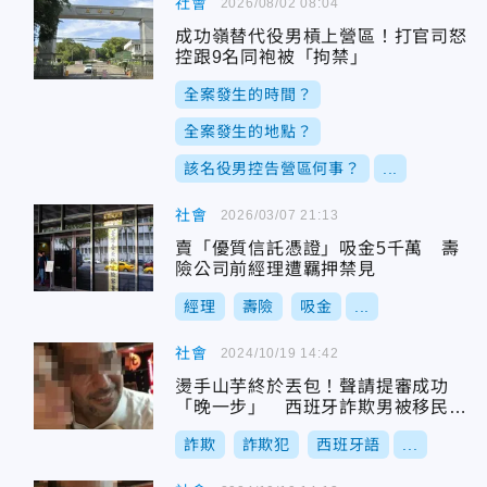
社會
2026/08/02 08:04
成功嶺替代役男槓上營區！打官司怒
控跟9名同袍被「拘禁」
全案發生的時間？
全案發生的地點？
該名役男控告營區何事？
...
社會
2026/03/07 21:13
賣「優質信託憑證」吸金5千萬 壽
險公司前經理遭羈押禁見
經理
壽險
吸金
...
社會
2024/10/19 14:42
燙手山芋終於丟包！聲請提審成功
「晚一步」 西班牙詐欺男被移民署
驅逐出境
詐欺
詐欺犯
西班牙語
...