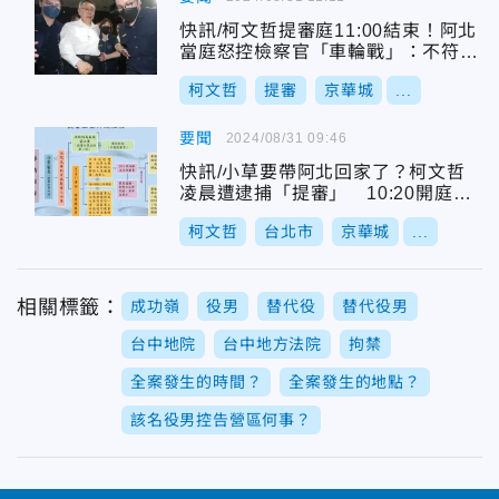
快訊/柯文哲提審庭11:00結束！阿北
當庭怒控檢察官「車輪戰」：不符合
人性制度我不以為然
柯文哲
提審
京華城
...
要聞
2024/08/31 09:46
快訊/小草要帶阿北回家了？柯文哲
凌晨遭逮捕「提審」 10:20開庭！
關鍵流程曝光
柯文哲
台北市
京華城
...
相關標籤：
成功嶺
役男
替代役
替代役男
台中地院
台中地方法院
拘禁
全案發生的時間？
全案發生的地點？
該名役男控告營區何事？