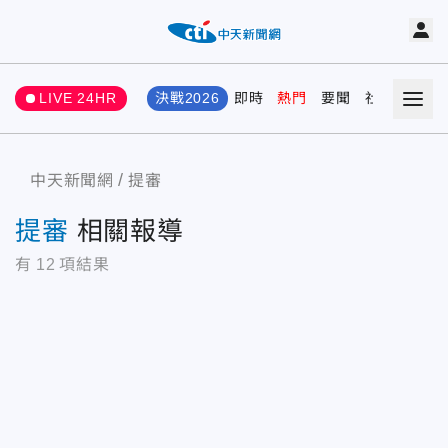
LIVE 24HR
決戰2026
即時
熱門
要聞
社會
娛樂
中天新聞網
提審
提審
相關報導
有
12
項結果