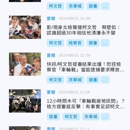
柯文哲
京華城
提審
...
要聞
2024/08/31 14:46
影/現身北檢聲援柯文哲 蔡壁如：
認識超過30年相信他清廉永不變
柯文哲
檢察官
提審
...
要聞
2024/08/31 12:39
快訊/柯文哲提審結果出爐！怒控檢
察官「車輪戰」當庭逮捕要求釋放
法官裁定駁回
柯文哲
京華城
提審
...
要聞
2024/08/31 11:56
12小時問木可「車輪戰疲勞訊問」？
檢方提審庭反擊：有事實足認柯文哲
恐逃亡
提審
柯文哲
京華城
...
要聞
2024/08/31 11:11