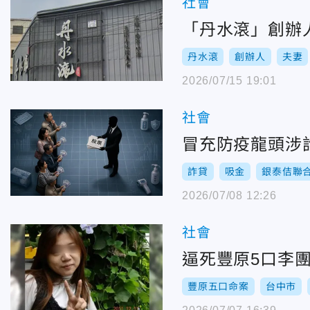
社會
「丹水滾」創辦
丹水滾
創辦人
夫妻
2026/07/15 19:01
社會
冒充防疫龍頭涉詐
詐貸
吸金
銀泰佶聯
2026/07/08 12:26
社會
逼死豐原5口李
豐原五口命案
台中市