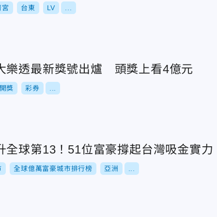
濟宮
台東
LV
...
大樂透最新獎號出爐 頭獎上看4億元
開獎
彩券
...
升全球第13！51位富豪撐起台灣吸金實力
市
全球億萬富豪城市排行榜
亞洲
...