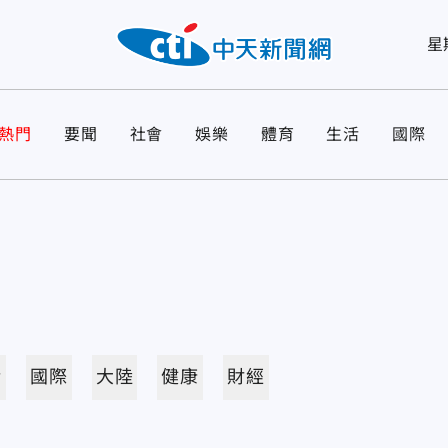
星
熱門
要聞
社會
娛樂
體育
生活
國際
活
國際
大陸
健康
財經