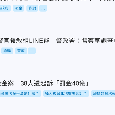
縣政府
吸金
詐騙
...
警官餐敘組LINE群 警政署：督察室調查
詐騙
董座
...
吸金案 38人遭起訴「罰金40億」
石金業吸金手法是什麼？
幾人被台北地檢署起訴？
邱嬿妤蔡承