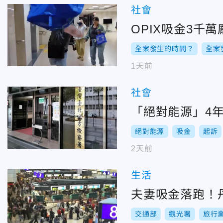
社會
OPIX吸金3
全案發生的時間？
全案
1天前
社會
「絕對能源」4年
絕對能源
吸金
起訴
2天前
生活
夫妻吸金落跑！
交通部
觀光署
旅行