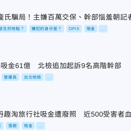
千萬龐氏騙局！主嫌百萬交保、幹部惱羞朝記
發生的地點？
嫌犯的身分是？
OPIX
吸金
...
吸金61億 北檢追加起訴9名高階幹部
營運長
台北地檢
...
丹趣淘旅行社吸金遭廢照 近500受害者
業
落跑
吸金
...