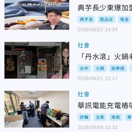
典芋長少東爆加
典芋長
甜品店
吸金
2026/06/22 14:34
社會
「丹水滾」火鍋
台中
火鍋
跆拳道
2026/06/21 12:17
社會
華訊電能充電樁吸
詐騙
主席
烙跑
華
2026/06/09 10:33