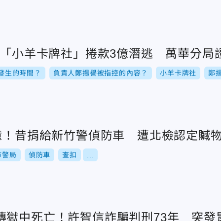
！「小羊卡牌社」捲款3億潛逃 萬華分局
發生的時間？
負責人鄭揚譽被指控的內容？
小羊卡牌社
鄭
1億！昔捐給新竹警偵防車 遭北檢認定贓
市警局
偵防車
查扣
...
傳獄中死亡！許智信詐騙判刑73年 突發