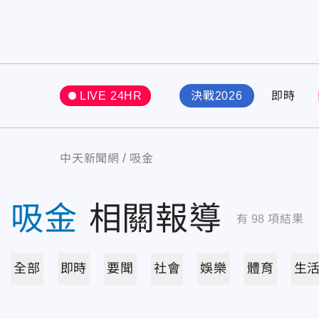
LIVE 24HR
決戰2026
即時
中天新聞網
吸金
吸金
相關報導
有
98
項結果
全部
即時
要聞
社會
娛樂
體育
生