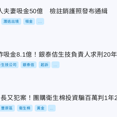
人夫妻吸金50億 檢註銷護照發布通緝
潛逃出境
吸金
...
吸金8.1億！銀泰佶生技負責人求刑20
合生技公司
銀泰佶
起訴
...
團長又犯案！團購衛生棉投資騙百萬判1年
豐原區
衛生棉
黃金
...