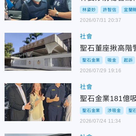
林姿妙
許智信
宜蘭
2026/07/31 20:37
社會
聖石董座揪高階
聖石金業
吸金
起訴
2026/07/29 19:16
社會
聖石金業181億
聖石金業
涉吸金
聖
2026/07/24 11:34