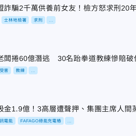
盟詐騙2千萬供養前女友！檢方怒求刑20
士林地檢署
求刑
...
老闆捲60億潛逃 30名跆拳道教練慘賠破
受害
教練
...
金1.9億！3高層遭聲押、集團主席人間
訊電能
FAFAGO綠能充電樁
...