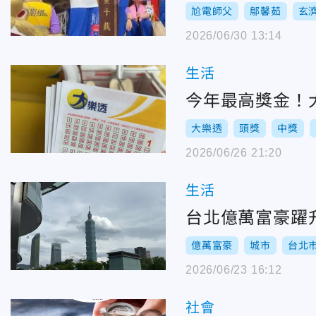
尬電師父
鄔馨茹
玄
2026/06/30 13:14
生活
今年最高獎金！
大樂透
頭獎
中獎
2026/06/26 21:20
生活
台北億萬富豪躍
億萬富豪
城市
台北
2026/06/23 16:12
社會