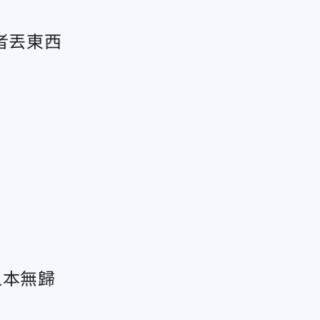
者丟東西
血本無歸