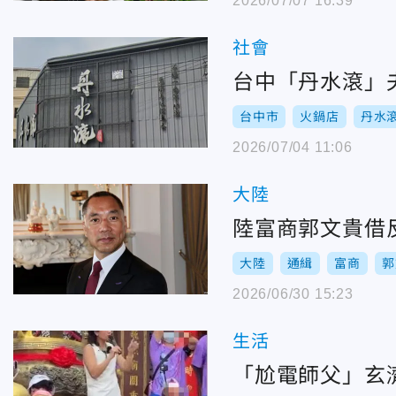
2026/07/07 16:39
社會
台中「丹水滾」
台中市
火鍋店
丹水
2026/07/04 11:06
大陸
陸富商郭文貴借反
大陸
通緝
富商
郭
2026/06/30 15:23
生活
「尬電師父」玄