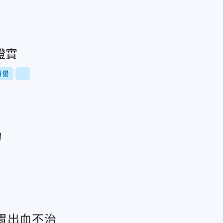
證實
揚譽
...
物
胃出血不治