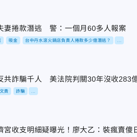
夫妻捲款潛逃 警：一個月60多人報案
滾
吸金
台中丹水滾火鍋店負責人捲款多少億潛逃？
...
共詐騙千人 美法院判關30年沒收283
文貴
詐騙
...
濟宮收支明細疑曝光！廖大乙：裝瘋賣傻日