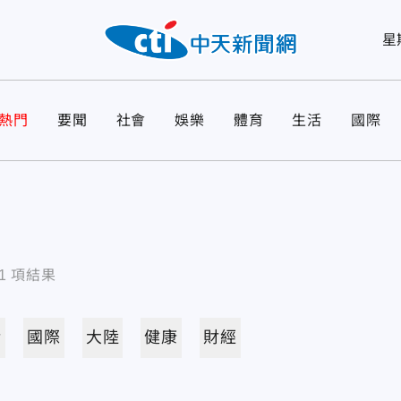
星
熱門
要聞
社會
娛樂
體育
生活
國際
1
項結果
活
國際
大陸
健康
財經