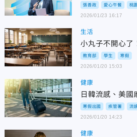
張善政
愛心午餐
桃
2026/01/23 16:17
生活
小丸子不開心了
教育部
學生
寒假
2026/01/20 15:03
健康
日韓流感、美國
寒假出國
疾管署
流
2026/01/20 14:23
健康