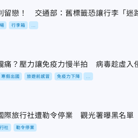
別留戀！ 交通部：舊標籤恐讓行李「迷
場
行李箱
...
嚨痛？壓力讓免疫力慢半拍 病毒趁虛入
寒假出國
旅遊前感冒
免疫力下降
...
國際旅行社遭勒令停業 觀光署曝黑名單
行社
勒令停業