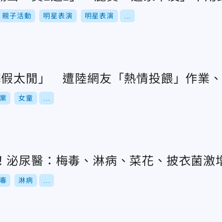
親子活動
明星表演
明星表演
...
寒假太閒」 遭陸網友「熱情投餵」作業
業
女童
...
！泌尿醫：梅毒、淋病、菜花、披衣菌激
毒
淋病
...