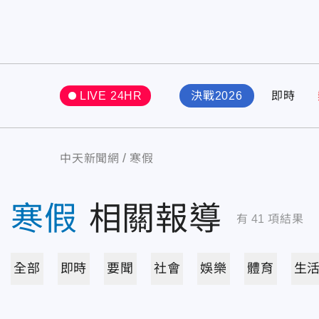
LIVE 24HR
決戰2026
即時
中天新聞網
寒假
寒假
相關報導
有
41
項結果
全部
即時
要聞
社會
娛樂
體育
生