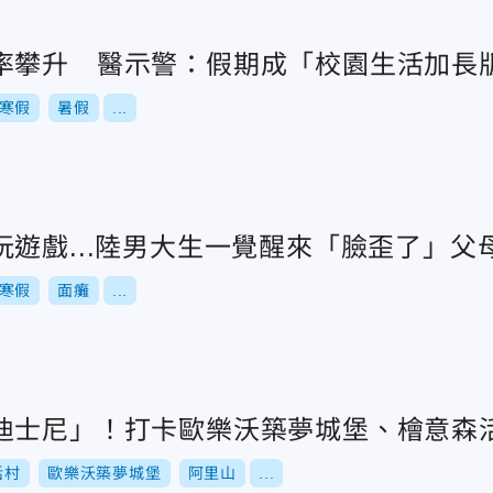
率攀升 醫示警：假期成「校園生活加長
寒假
暑假
...
遊戲...陸男大生一覺醒來「臉歪了」父
寒假
面癱
...
迪士尼」！打卡歐樂沃築夢城堡、檜意森
活村
歐樂沃築夢城堡
阿里山
...