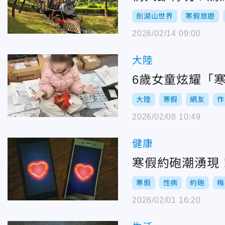
劍湖山世界
寒假旅遊
2026/02/14 09:00
大陸
6歲女童炫耀「
大陸
寒假
網友
作
2026/02/08 10:49
健康
寒假約砲潮湧現
寒假
性病
約砲
梅
2026/02/01 16:20