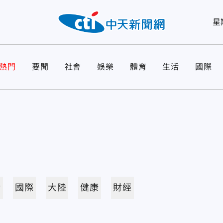
星
熱門
要聞
社會
娛樂
體育
生活
國際
活
國際
大陸
健康
財經