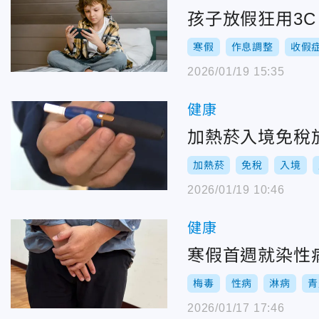
孩子放假狂用3
寒假
作息調整
收假
2026/01/19 15:35
健康
加熱菸入境免稅放
加熱菸
免稅
入境
2026/01/19 10:46
健康
寒假首週就染性
梅毒
性病
淋病
青
2026/01/17 17:46