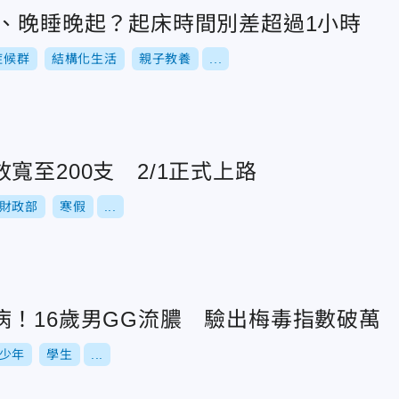
C、晚睡晚起？起床時間別差超過1小時
症候群
結構化生活
親子教養
...
寬至200支 2/1正式上路
財政部
寒假
...
病！16歲男GG流膿 驗出梅毒指數破萬
少年
學生
...