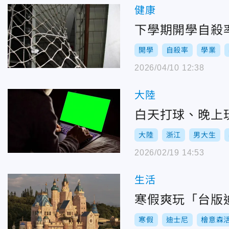
健康
下學期開學自殺
開學
自殺率
學業
2026/04/10 12:38
大陸
白天打球、晚上玩
大陸
浙江
男大生
2026/02/19 14:53
生活
寒假爽玩「台版
寒假
迪士尼
檜意森