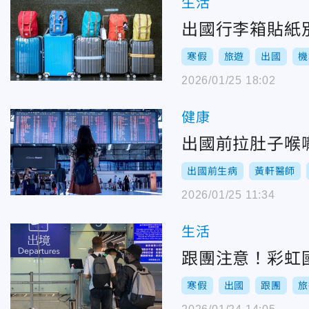
生活
出國行李箱貼紙
寒假
旅遊
出國
機
2026/01/25 18:02
健康
出國前拉肚子喉
出國前生病
黃軒醫師
2026/01/25 11:34
生活
跟團注意！彩虹
寒假
出國
跟團
旅