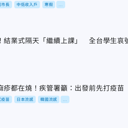
園市長
中低收入戶
寒假
...
！結業式隔天「繼續上課」 全台學生哀
麻疹都在燒！疾管署籲：出發前先打疫苗
感疫苗
日本流感
韓國流感
...