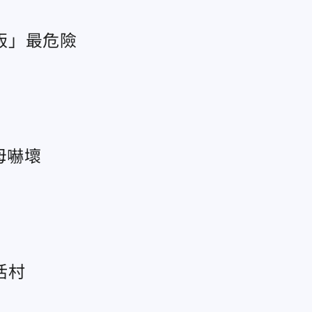
版」最危險
母嚇壞
活村