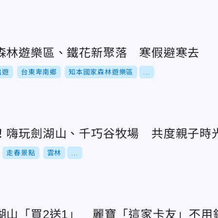
森林遊樂區、鐵花新聚落 寒假避寒去
出遊
台東卑南鄉
知本國家森林遊樂區
...
！嗨玩劍湖山、千巧谷牧場 共度親子時
走春景點
雲林
...
湖山「買2送1」 麗寶「這家卡友」不用