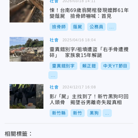
社會
2026/03/18 14:11
悚！台南69歲翁開棺發現嬤葬61年
變蔭屍 撿骨師嚇喊：首見
撿骨師
蔭屍
公務員
...
社會
2025/04/16 18:04
靈異錯別字/祖墳遭盜「右手骨遭攪
碎」 家族衰15年解謎
靈異錯別字
賴正鎧
中天YT節目
...
社會
2024/12/17 16:08
影/「屍」主找到了！新竹黑狗叼回
人頭骨 揭墜谷男離奇失蹤真相
新竹縣
新竹
黑狗
...
相關標籤：