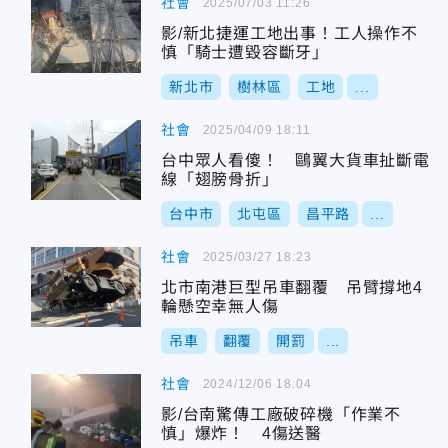
社會
2025/07/03 11:26
影/新北捷運工地出事！工人操作不
慎「騎士遭毀容斷牙」
新北市
樹林區
工地
...
社會
2025/04/09 18:11
台中眾人看傻！ 鷗翼大貨車扯斷電
線「翅膀骨折」
台中市
北屯區
昌平路
...
社會
2025/03/27 18:23
北市南港巨型吊車翻覆 吊臂撐地4
輪懸空幸無人傷
吊車
翻覆
開罰
...
社會
2024/12/06 18:04
影/台南驚傳工廠破碎機「作業不
慎」爆炸！ 4傷送醫