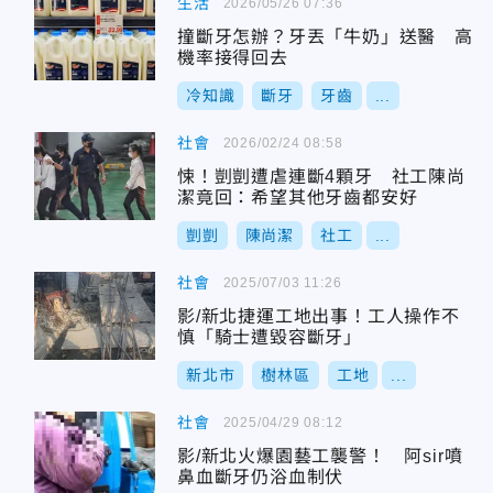
生活
2026/05/26 07:36
撞斷牙怎辦？牙丟「牛奶」送醫 高
機率接得回去
冷知識
斷牙
牙齒
...
社會
2026/02/24 08:58
悚！剴剴遭虐連斷4顆牙 社工陳尚
潔竟回：希望其他牙齒都安好
剴剴
陳尚潔
社工
...
社會
2025/07/03 11:26
影/新北捷運工地出事！工人操作不
慎「騎士遭毀容斷牙」
新北市
樹林區
工地
...
社會
2025/04/29 08:12
影/新北火爆園藝工襲警！ 阿sir噴
鼻血斷牙仍浴血制伏