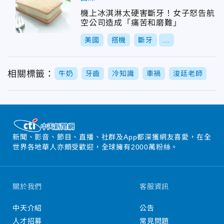
機上冰淇淋太硬害斷牙！女子怒告航
空公司造成「痛苦和磨難」
美國
搭機
斷牙
...
相關標籤：
牛奶
牙齒
冷知識
車禍
浚廷老師
新聞、影音、節目、直播、社群及App都深獲網友喜愛，在全
世界各地華人亦頗受歡迎，全球擁有2000萬粉絲。
關於我們
客服資訊
中天介紹
公告
人才招募
常見問題