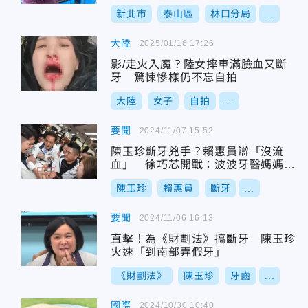
新北市
泰山區
林口分局
...
大陸
2025/01/16 17:26
影/走火入魔？陸女摔車滿臉血又斷
牙 驚悚慘樣仍不忘自拍
大陸
女子
自拍
...
要聞
2024/11/07 15:52
陳玉珍斷牙兇手？賴惠員辯「沒流
血」 徐巧芯開戰：波波牙醫媽媽對
牙齒沒概念
陳玉珍
賴惠員
斷牙
...
要聞
2024/11/06 16:13
直擊！為《財劃法》搞斷牙 陳玉珍
火速「到南部弄假牙」
《財劃法》
陳玉珍
牙齒
...
國際
2024/10/30 10:40