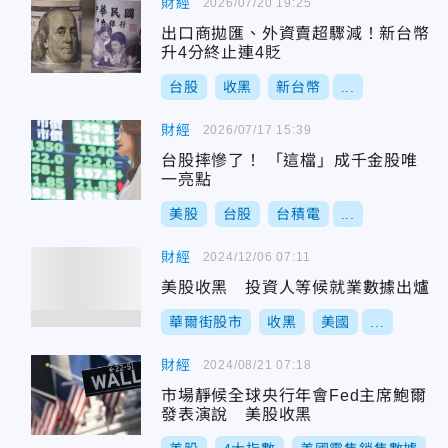
財經
2026/07/20 19:25
出口商拋匯、外資賣超驟減！新台幣
升4分終止連4貶
台股
收黑
新台幣
...
財經
2026/07/17 15:39
台股摔慘了！ 「這檔」成千金股唯
一亮點
美股
台股
台積電
...
財經
2024/12/06 07:11
美股收黑 投資人等候就業數據出爐
華爾街股市
收黑
美國
...
財經
2024/08/21 07:18
市場靜候全球央行年會Fed主席鮑爾
發表演說 美股收黑