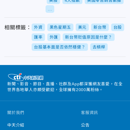
美股
4大指數
美國零售銷售數據
...
相關標籤：
外資
黑色星期五
美元
新台幣
台股
匯率
外匯
新台幣貶值原因是什麼？
台股基本面是否依然穩健？
去槓桿
新聞、影音、節目、直播、社群及App都深獲網友喜愛，在全
世界各地華人亦頗受歡迎，全球擁有2000萬粉絲。
關於我們
客服資訊
中天介紹
公告