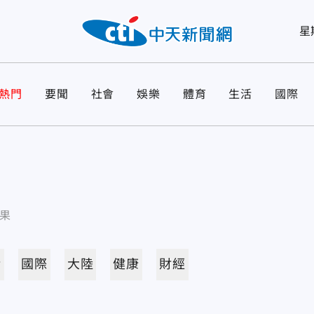
星
熱門
要聞
社會
娛樂
體育
生活
國際
果
活
國際
大陸
健康
財經