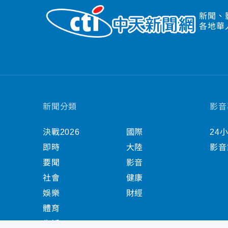
新聞、
各地華
新聞分類
影音
決戰2026
國際
24
即時
大陸
影音
要聞
影音
社會
健康
娛樂
財經
體育
生活