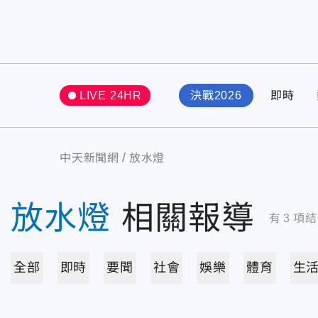
LIVE 24HR
決戰2026
即時
中天新聞網
放水燈
放水燈
相關報導
有
3
項結
全部
即時
要聞
社會
娛樂
體育
生