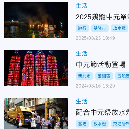
生活
2025鷄籠中元
遊行
基隆市
放水燈
2025/08/23 10:49
生活
中元節活動登場！
新北市
蘆洲區
五股
2024/08/16 16:29
生活
配合中元祭放水燈
基隆
放水燈
交通管