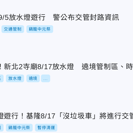
祭9/5放水燈遊行 警公布交管封路資訊
交通管制
鷄籠中元祭
新北2寺廟8/17放水燈 遶境管制區、
區
放水燈
遶境
...
遊行！基隆8/17「沒垃圾車」將進行交
制
鷄籠中元祭
暫停清運