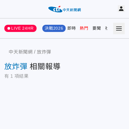
LIVE 24HR
決戰2026
即時
熱門
要聞
社會
娛樂
中天新聞網
放炸彈
放炸彈
相關報導
有
1
項結果