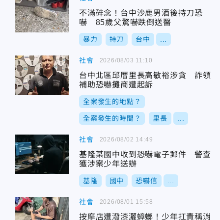
不滿碎念！台中沙鹿男酒後持刀恐
嚇 85歲父驚嚇跌倒送醫
暴力
持刀
台中
...
社會
2026/08/03 11:10
台中北區邱厝里長高敏裕涉貪 詐領
補助恐嚇攤商遭起訴
全案發生的地點？
全案發生的時間？
里長
...
社會
2026/08/02 14:49
基隆某國中收到恐嚇電子郵件 警查
獲涉案少年送辦
基隆
國中
恐嚇信
...
社會
2026/08/01 15:58
按摩店遭潑漆灑蟑螂！少年扛責稱消