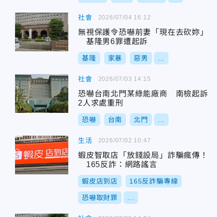
社會
2026/07/04 16:12
無視保護令恐嚇前妻「現在去砍妳」
基隆男6罪遭起訴
基隆
家暴
惡男
...
社會
2026/07/03 14:15
恐嚇台南北門某綠能廠商 南檢起訴
2人求處重刑
恐嚇
台南
北門
...
生活
2026/07/02 10:47
蝦皮智取店「放錢設局」詐騙瘋傳！
165反詐：網路謠言
蝦皮店到店
165反詐騙專線
恐嚇取財罪
...