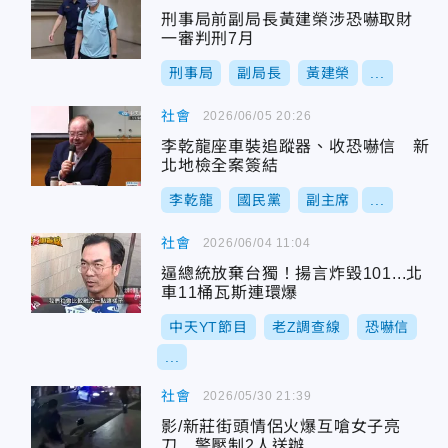
刑事局前副局長黃建榮涉恐嚇取財
一審判刑7月
刑事局
副局長
黃建榮
...
社會
2026/06/05 20:26
李乾龍座車裝追蹤器、收恐嚇信 新
北地檢全案簽結
李乾龍
國民黨
副主席
...
社會
2026/06/04 11:04
逼總統放棄台獨！揚言炸毀101...北
車11桶瓦斯連環爆
中天YT節目
老Z調查線
恐嚇信
...
社會
2026/05/30 21:39
影/新莊街頭情侶火爆互嗆女子亮
刀 警壓制2人送辦