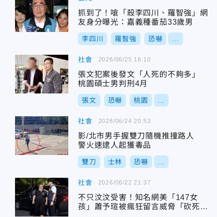
抓到了！嗆「殺李四川、羅智強」網
友身分曝光：嘉義種番茄33歲男
李四川
羅智強
恐嚇
...
社會
2026/06/25 18:10
張文犯案後發文「人死的不夠多」
桃園碩士男判刑4月
張文
恐嚇
桃園
...
社會
2026/06/24 20:53
影/北市男手握雙刀隨機推撞路人
警火速逮人起獲毒品
雙刀
士林
恐嚇
...
社會
2026/06/22 21:37
不只汶汶受害！知名網美「147女
孩」蕭予瑄被瘋狂留言威脅「砍死
妳」 警火速逮人