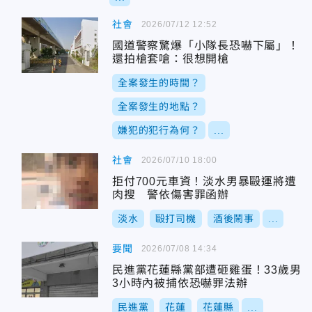
社會
2026/07/12 12:52
國道警察驚爆「小隊長恐嚇下屬」！
還拍槍套嗆：很想開槍
全案發生的時間？
全案發生的地點？
嫌犯的犯行為何？
...
社會
2026/07/10 18:00
拒付700元車資！淡水男暴毆運將遭
肉搜 警依傷害罪函辦
淡水
毆打司機
酒後鬧事
...
要聞
2026/07/08 14:34
民進黨花蓮縣黨部遭砸雞蛋！33歲男
3小時內被捕依恐嚇罪法辦
民進黨
花蓮
花蓮縣
...