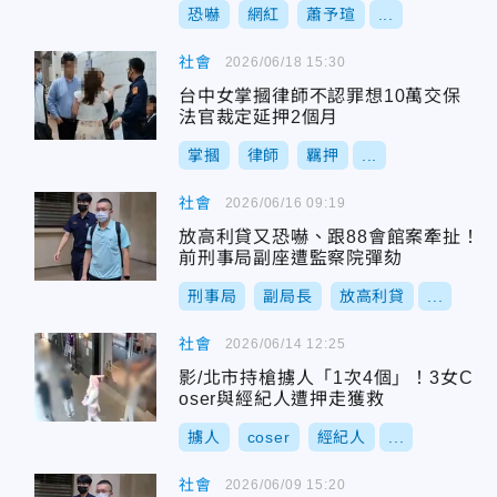
恐嚇
網紅
蕭予瑄
...
社會
2026/06/18 15:30
台中女掌摑律師不認罪想10萬交保
法官裁定延押2個月
掌摑
律師
羈押
...
社會
2026/06/16 09:19
放高利貸又恐嚇、跟88會館案牽扯！
前刑事局副座遭監察院彈劾
刑事局
副局長
放高利貸
...
社會
2026/06/14 12:25
影/北市持槍擄人「1次4個」！3女C
oser與經紀人遭押走獲救
擄人
coser
經紀人
...
社會
2026/06/09 15:20