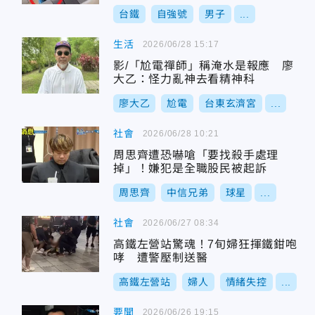
台鐵
自強號
男子
...
生活
2026/06/28 15:17
影/「尬電禪師」稱淹水是報應 廖
大乙：怪力亂神去看精神科
廖大乙
尬電
台東玄濟宮
...
社會
2026/06/28 10:21
周思齊遭恐嚇嗆「要找殺手處理
掉」！嫌犯是全職股民被起訴
周思齊
中信兄弟
球星
...
社會
2026/06/27 08:34
高鐵左營站驚魂！7旬婦狂揮鐵鉗咆
哮 遭警壓制送醫
高鐵左營站
婦人
情緒失控
...
要聞
2026/06/26 19:15