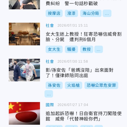
費糾紛 警一句話秒戳破
按摩店
潑漆
海山分局
...
社會
2026/07/31 15:11
女大生迷上教授！狂寄恐嚇信威脅割
臉、分屍 遭判刑6個月
女大生
騷擾
教授
...
社會
2026/07/30 11:58
影/孫安佐「爸媽沒陪」出來面對
了！僅律師陪同出庭
孫安佐
火焰槍
恐嚇公眾危安罪
...
國際
2026/07/27 17:04
追加起訴恐嚇！日自衛官持刀闖陸使
館 威脅「代替神殺你們」