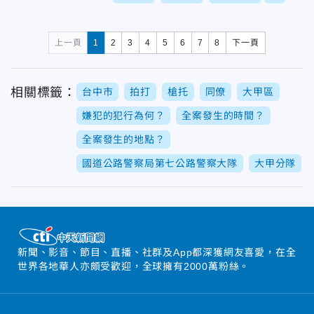
上一頁
1
2
3
4
5
6
7
8
下一頁
相關標籤：
台中市
拍打
槍托
同僚
大甲區
嫌犯的犯行為何？
全案發生的時間？
全案發生的地點？
國道公路警察局第七公路警察大隊
大甲分隊
新聞、影音、節目、直播、社群及App都深獲網友喜愛，在全
世界各地華人亦頗受歡迎，全球擁有2000萬粉絲。