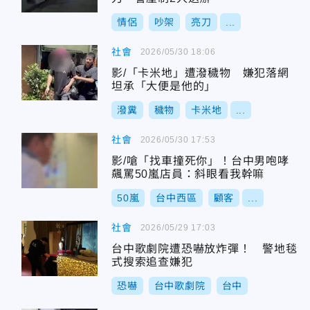
情侶
吵架
亮刀
...
社會
2026/05/30 18:06
影/「卡米地」遭潑穢物 嫌犯落網
坦承「大便是他的」
潑糞
穢物
卡米地
...
社會
2026/05/30 17:53
影/嗆「找車撞死你」！台中男咆哮
飆罵50嵐店員：斜眼看我幹嘛
50嵐
台中西區
顧客
...
社會
2026/05/29 17:03
台中歌劇院遭恐嚇放炸彈！ 警地毯
式搜索追查嫌犯
恐嚇
台中歌劇院
台中