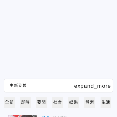
全部
即時
要聞
社會
娛樂
體育
生活