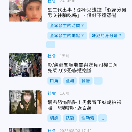
社會
23小時前
星二代出事！邵昕兒遭控「假身分男
男交往騙吃喝」、借錢不還恐嚇
全案發生的時間？
全案發生的地點？
嫌犯的身分是？
...
社會
1天前
影/蘆洲餐廳老闆與送貨司機口角
亮菜刀涉恐嚇遭送辦
口角
蘆洲
餐廳
...
社會
1天前
網戀恐怖陷阱！男假冒正妹誘拍裸
照 恐嚇詐財近百萬
網戀
誘騙
性勒索
...
社會
2026/08/03 17:42