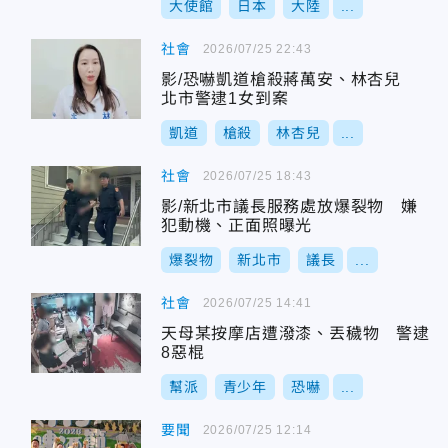
大使館
日本
大陸
...
社會
2026/07/25 22:43
影/恐嚇凱道槍殺蔣萬安、林杏兒
北市警逮1女到案
凱道
槍殺
林杏兒
...
社會
2026/07/25 18:43
影/新北市議長服務處放爆裂物 嫌
犯動機、正面照曝光
爆裂物
新北市
議長
...
社會
2026/07/25 14:41
天母某按摩店遭潑漆、丟穢物 警逮
8惡棍
幫派
青少年
恐嚇
...
要聞
2026/07/25 12:14