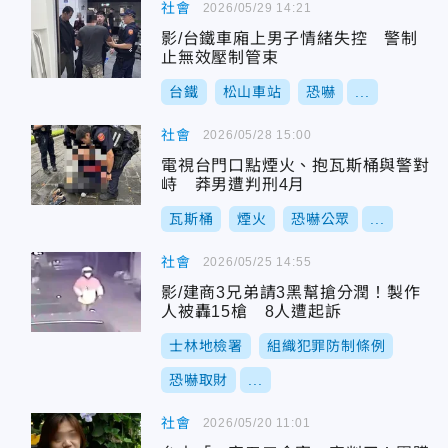
社會
2026/05/29 14:21
影/台鐵車廂上男子情緒失控 警制
止無效壓制管束
台鐵
松山車站
恐嚇
...
社會
2026/05/28 15:00
電視台門口點煙火、抱瓦斯桶與警對
峙 莽男遭判刑4月
瓦斯桶
煙火
恐嚇公眾
...
社會
2026/05/25 14:55
影/建商3兄弟請3黑幫搶分潤！製作
人被轟15槍 8人遭起訴
士林地檢署
組織犯罪防制條例
恐嚇取財
...
社會
2026/05/20 11:01