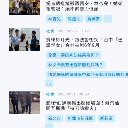
揚言凱道槍殺蔣萬安、林杏兒！她怒
報警嗆：絕不向暴力低頭
林杏兒
致癌油
蔣萬安
...
社會
2026/07/22 13:12
賞律師耳光、跟法警衝突！台中「巴
掌悍女」合計被判6年9月
全案一審的判決結果為何？
林女今天有出庭聆聽判決嗎？
遭她施暴的律師吳中和今天有出庭聆聽判
...
社會
2026/07/13 08:28
影/新莊醉漢搞出超硬場面！潑汽油
開瓦斯桶「持刀嗆縱火」
新北市
新北市新莊區
新莊區
...