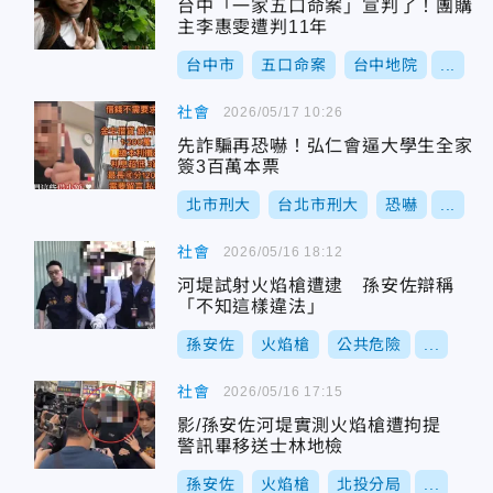
台中「一家五口命案」宣判了！團購
主李惠雯遭判11年
台中市
五口命案
台中地院
...
社會
2026/05/17 10:26
先詐騙再恐嚇！弘仁會逼大學生全家
簽3百萬本票
北市刑大
台北市刑大
恐嚇
...
社會
2026/05/16 18:12
河堤試射火焰槍遭逮 孫安佐辯稱
「不知這樣違法」
孫安佐
火焰槍
公共危險
...
社會
2026/05/16 17:15
影/孫安佐河堤實測火焰槍遭拘提
警訊畢移送士林地檢
孫安佐
火焰槍
北投分局
...