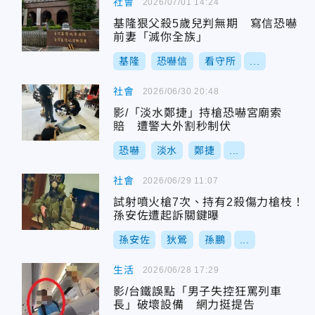
社會
2026/07/01 14:24
基隆狠父殺5歲兒判無期 寫信恐嚇
前妻「滅你全族」
基隆
恐嚇信
看守所
...
社會
2026/06/30 20:48
影/「淡水鄭捷」持槍恐嚇宮廟索
賠 遭警大外割秒制伏
恐嚇
淡水
鄭捷
...
社會
2026/06/29 11:07
試射噴火槍7次、持有2殺傷力槍枝！
孫安佐遭起訴關鍵曝
孫安佐
狄鶯
孫鵬
...
生活
2026/06/28 17:29
影/台鐵誤點「男子失控狂罵列車
長」破壞設備 網力挺提告