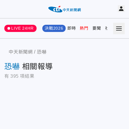
LIVE 24HR
決戰2026
即時
熱門
要聞
社會
娛樂
中天新聞網
恐嚇
恐嚇
相關報導
有
395
項結果