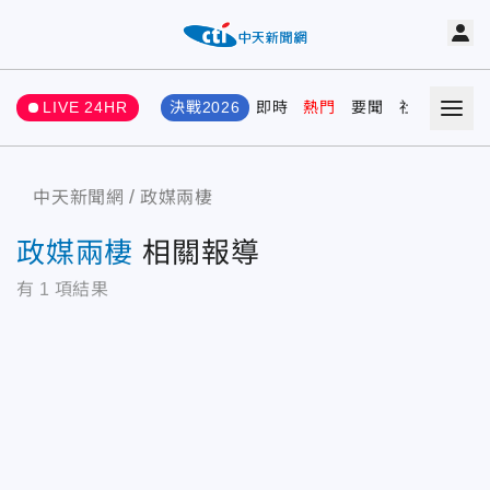
LIVE 24HR
決戰2026
即時
熱門
要聞
社會
娛樂
中天新聞網
政媒兩棲
政媒兩棲
相關報導
有
1
項結果