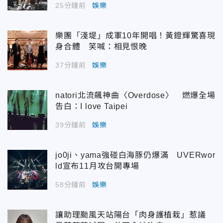
25分鐘前
娛樂
樂團「淺堤」成軍10年開唱！黃鐙輝驚喜現
身合體 笑喊：相見恨晚
37分鐘前
娛樂
natori北流飆神曲〈Overdose〉 燃爆全場
告白：I love Taipei
39分鐘前
娛樂
jo0ji、yama強碰白海豚仍爆滿 UVERwor
ld宣布11月攻台開專場
58分鐘前
娛樂
讓助理颱風天站陽台「肉身護植栽」惹議