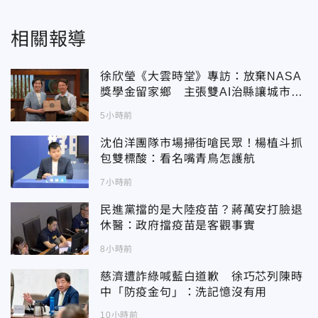
相關報導
徐欣瑩《大雲時堂》專訪：放棄NASA
獎學金留家鄉 主張雙AI治縣讓城市更
科技更有愛
5小時前
沈伯洋團隊市場掃街嗆民眾！楊植斗抓
包雙標酸：看名嘴青鳥怎護航
7小時前
民進黨擋的是大陸疫苗？蔣萬安打臉退
休醫：政府擋疫苗是客觀事實
8小時前
慈濟遭詐綠喊藍白道歉 徐巧芯列陳時
中「防疫金句」：洗記憶沒有用
10小時前