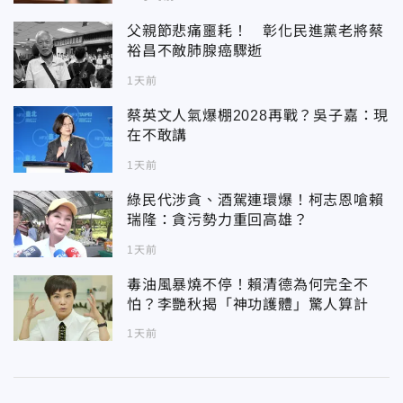
父親節悲痛噩耗！ 彰化民進黨老將蔡
裕昌不敵肺腺癌驟逝
1天前
蔡英文人氣爆棚2028再戰？吳子嘉：現
在不敢講
1天前
綠民代涉貪、酒駕連環爆！柯志恩嗆賴
瑞隆：貪污勢力重回高雄？
1天前
毒油風暴燒不停！賴清德為何完全不
怕？李艷秋揭「神功護體」驚人算計
1天前