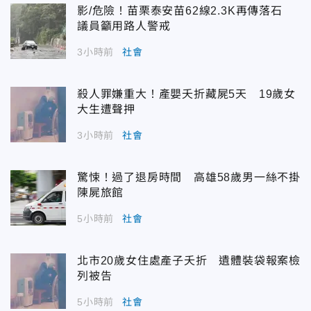
影/危險！苗栗泰安苗62線2.3K再傳落石
議員籲用路人警戒
3小時前
社會
殺人罪嫌重大！產嬰夭折藏屍5天 19歲女
大生遭聲押
3小時前
社會
驚悚！過了退房時間 高雄58歲男一絲不掛
陳屍旅館
5小時前
社會
北市20歲女住處產子夭折 遺體裝袋報案檢
列被告
5小時前
社會