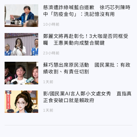
慈濟遭詐綠喊藍白道歉 徐巧芯列陳時
中「防疫金句」：洗記憶沒有用
10小時前
鄭麗文將再赴彰化！3大咖是否同框受
矚 王惠美動向成整合關鍵
23小時前
蘇巧慧出席原民活動 國民黨批：有政
績收割、有責任切割
1天前
影/國民黨AI言人鄭小文處女秀 直指真
正食安破口就是賴政府
1天前