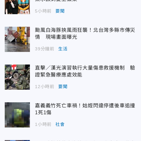
5小時前
要聞
颱風白海豚挾風雨狂襲！北台灣多縣市傳災
情 現場畫面曝光
39分鐘前
生活
直擊／漢光演習執行大量傷患救援機制 驗
證緊急醫療應處效能
12小時前
要聞
嘉義義竹死亡車禍！姑姪閃違停遭後車追撞
1死1傷
1小時前
社會