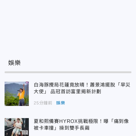
娛樂
白海豚攪局花蓮竟放晴！蕭景鴻擺脫「旱災
大使」 品冠首訪富里揭新計劃
25分鐘前
娛樂
夏和熙備賽HYROX挑戰極限！曝「痛到像
被卡車撞」操到雙手長繭