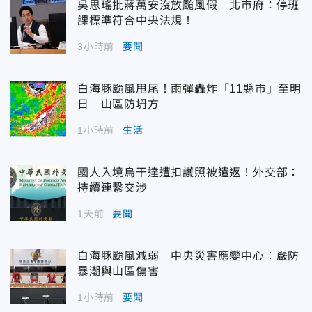
吳思瑤批蔣萬安沒放颱風假 北市府：停班
課標準符合中央法規！
3小時前
要聞
白海豚颱風甩尾！雨彈轟炸「11縣市」至明
日 山區防坍方
1小時前
生活
國人入境烏干達遭扣護照被遣返！外交部：
持續連繫交涉
1天前
要聞
白海豚颱風減弱 中央災害應變中心：嚴防
暴潮與山區傷害
1小時前
要聞