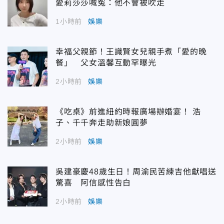
愛莉莎莎喊冤：他不會被吹走
1小時前
娛樂
幸福父親節！王識賢女兒親手煮「愛的晚
餐」 父女溫馨互動罕曝光
2小時前
娛樂
《吃桌》前進紐約時報廣場辦婚宴！ 浩
子、千千奔走助新娘圓夢
2小時前
娛樂
吳建豪慶48歲生日！周渝民苦練吉他獻唱送
驚喜 阿信感性告白
2小時前
娛樂