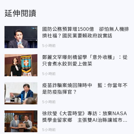
延伸閱讀
國防公務預算增1500億 卻怕無人機排
擠社福？國民黨要賴政府說實話
5小時前
鄭麗文罕曝劍橋留學「意外收穫」：從
只會煮水餃到愛上做菜
5小時前
疫苗詐騙案燒回陳時中 藍：你當年不
是防疫指揮官？
5小時前
徐欣瑩《大雲時堂》專訪：放棄NASA
獎學金留家鄉 主張雙AI治縣讓城市更
科技更有愛
5小時前