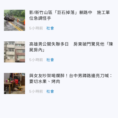
影/新竹山區「巨石掉落」躺路中 施工單
位急調怪手
5小時前
社會
高雄男公關失聯多日 房東破門驚見他「陳
屍房內」
5小時前
社會
與女友吵架喝爛醉！台中男蹲路邊亮刀喊：
要切水果、烤肉
5小時前
社會