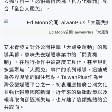
去獨立自主，恐怕還得因為「官方化媒體」配
合「全台大罷免」。
Ed Moon公開TaiwanPlus
「大罷免運
艾永青發文對外公開抨擊「大罷免運動」的報
導黑幕，意味失去媒體專業中的「問責機
制」，在現行操作中被高度工具化，甚至規劃
多篇聚焦「大罷免」事件的系列報導，迅速成
為各界輿論的關注焦點。TaiwanPlus作為台
灣公營媒體平台之一，初衷理應推廣台灣文化
並強化報導國際新聞，近年來的編輯政策以及
報導取向卻逐漸失焦，也背離了這類媒體的公
共取向。