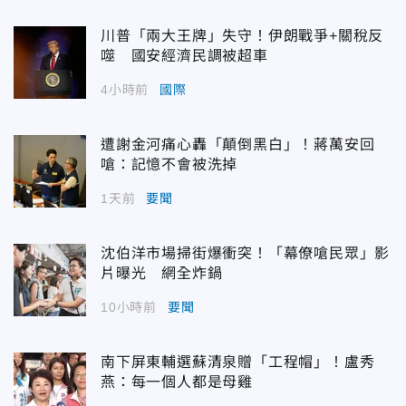
川普「兩大王牌」失守！伊朗戰爭+關稅反
噬 國安經濟民調被超車
4小時前
國際
遭謝金河痛心轟「顛倒黑白」！蔣萬安回
嗆：記憶不會被洗掉
1天前
要聞
沈伯洋市場掃街爆衝突！「幕僚嗆民眾」影
片曝光 網全炸鍋
10小時前
要聞
南下屏東輔選蘇清泉贈「工程帽」！盧秀
燕：每一個人都是母雞