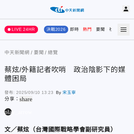
LIVE 24HR
決戰2026
即時
熱門
要聞
社會
娛樂
中天新聞網
要聞
總覽
蔡炫/外籍記者吹哨 政治陰影下的媒
體困局
發布:
2025/09/10 13:23
By
宋玉寧
share
分享：
play_arrow
文／蔡炫（台灣國際戰略學會副研究員）