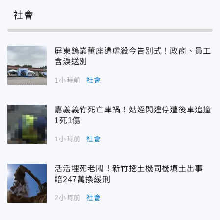
社會
屏東鎢業董座遭虐殺今告別式！政商、員工
含淚送別
1小時前
社會
嘉義義竹死亡車禍！姑姪閃違停遭後車追撞
1死1傷
1小時前
社會
活活埋死老闆！新竹挖土機司機填土出事
賠247萬換緩刑
2小時前
社會