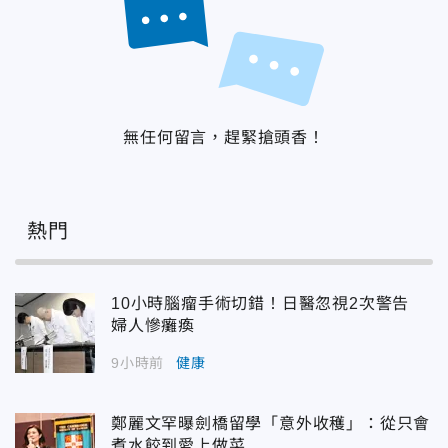
無任何留言，趕緊搶頭香！
熱門
10小時腦瘤手術切錯！日醫忽視2次警告
婦人慘癱瘓
9小時前
健康
鄭麗文罕曝劍橋留學「意外收穫」：從只會
煮水餃到愛上做菜