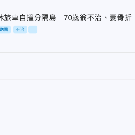
休旅車自撞分隔島 70歲翁不治、妻骨折
送醫
不治
...