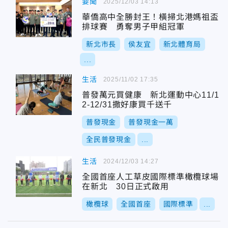
要聞
2025/12/03 14:13
華僑高中全勝封王！橫掃北港媽祖盃
排球賽 勇奪男子甲組冠軍
新北市長
侯友宜
新北體育局
...
生活
2025/11/02 17:35
普發萬元買健康 新北運動中心11/1
2-12/31撒好康買千送千
普發現金
普發現金一萬
全民普發現金
...
生活
2024/12/03 14:27
全國首座人工草皮國際標準橄欖球場
在新北 30日正式啟用
橄欖球
全國首座
國際標準
...