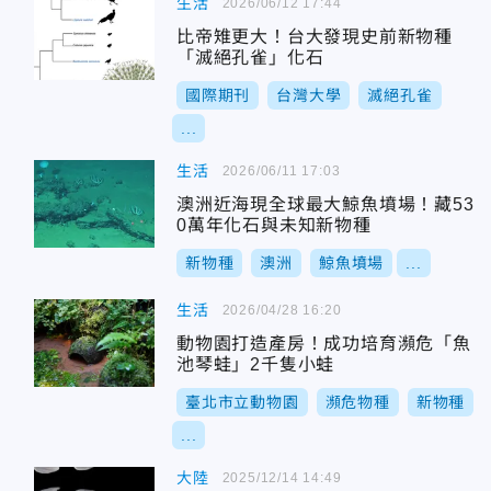
生活
2026/06/12 17:44
比帝雉更大！台大發現史前新物種
「滅絕孔雀」化石
國際期刊
台灣大學
滅絕孔雀
...
生活
2026/06/11 17:03
澳洲近海現全球最大鯨魚墳場！藏53
0萬年化石與未知新物種
新物種
澳洲
鯨魚墳場
...
生活
2026/04/28 16:20
動物園打造產房！成功培育瀕危「魚
池琴蛙」2千隻小蛙
臺北市立動物園
瀕危物種
新物種
...
大陸
2025/12/14 14:49