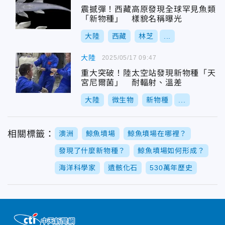
震撼彈！西藏高原發現全球罕見魚類
「新物種」 樣貌名稱曝光
大陸
西藏
林芝
...
大陸
2025/05/17 09:47
重大突破！陸太空站發現新物種「天
宮尼爾菌」 耐輻射、溫差
大陸
微生物
新物種
...
相關標籤：
澳洲
鯨魚墳場
鯨魚墳場在哪裡？
發現了什麼新物種？
鯨魚墳場如何形成？
海洋科學家
遺骸化石
530萬年歷史