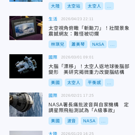
大陸
太空站
太空人
...
生活
2026/04/23 22:11
太空視角俯瞰「斬颱刀」！壯闊景象
震撼網友：難怪被切爛
林琪兒
蕭美琴
NASA
...
國際
2026/03/01 09:01
大腦「漂移」！太空人返地球後腦部
變形 美研究揭微重力改變腦結構
美國
太空人
平衡感
...
國際
2026/02/21 17:25
NASA署長痛批波音與自家機構 定
調星際飛船測試為「A級事故」
美國
波音
NASA
...
大陸
2026/01/20 16:25