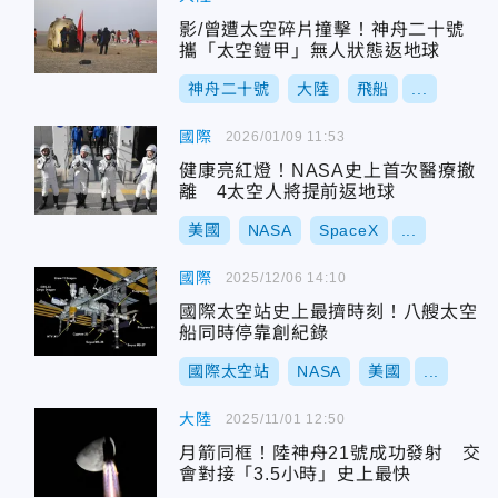
影/曾遭太空碎片撞擊！神舟二十號
攜「太空鎧甲」無人狀態返地球
神舟二十號
大陸
飛船
...
國際
2026/01/09 11:53
健康亮紅燈！NASA史上首次醫療撤
離 4太空人將提前返地球
美國
NASA
SpaceX
...
國際
2025/12/06 14:10
國際太空站史上最擠時刻！八艘太空
船同時停靠創紀錄
國際太空站
NASA
美國
...
大陸
2025/11/01 12:50
月箭同框！陸神舟21號成功發射 交
會對接「3.5小時」史上最快