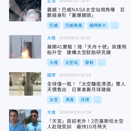
生活
2026/07/07 14:47
震撼！巴威NASA太空站視角曝 巨
獸級身形「塞爆鏡頭」
巴威
巴威颱風
縮時影片
...
大陸
2026/05/11 10:40
展開41實驗！陸「天舟十號」貨運飛
船升空 建構太空胚胎研究鏈
大陸
太空站
發射
...
國際
2026/05/01 16:58
全球僅一瓶！「太空釀造清酒」驚人
天價售出 日業者冀月球建廠
太空
清酒
月球
...
大陸
2026/04/25 14:58
「天宮」首迎老外！2巴基斯坦太空
人赴陸受訓 最快10月飛天