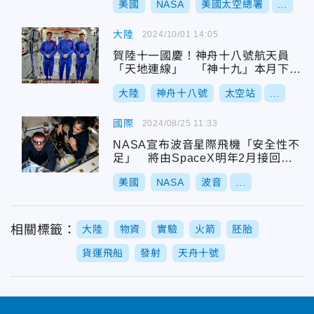
美國
NASA
美國太空總署
...
大陸
2024/10/01 14:05
賀陸十一國慶！神舟十八號航天員
「天地連線」 「神十九」本月下旬
發射
大陸
神舟十八號
太空站
...
國際
2024/08/25 11:33
NASA宣布波音星際飛機「安全性不
足」 將由SpaceX明年2月接回太
空人
美國
NASA
波音
...
相關標籤：
大陸
物資
實驗
火箭
胚胎
貨運飛船
發射
天舟十號