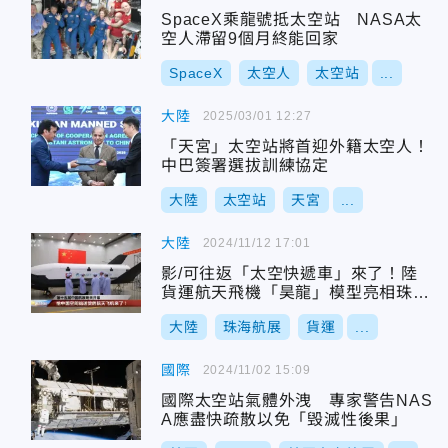
SpaceX乘龍號抵太空站 NASA太
空人滯留9個月終能回家
SpaceX
太空人
太空站
...
大陸
2025/03/01 12:27
「天宮」太空站將首迎外籍太空人！
中巴簽署選拔訓練協定
大陸
太空站
天宮
...
大陸
2024/11/12 17:01
影/可往返「太空快遞車」來了！陸
貨運航天飛機「昊龍」模型亮相珠海
航展
大陸
珠海航展
貨運
...
國際
2024/11/02 15:09
國際太空站氣體外洩 專家警告NAS
A應盡快疏散以免「毁滅性後果」