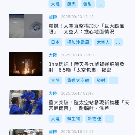
大陸
航天
發射
...
國際
2025/09/23 13:12
震撼！太空直擊樺加沙「巨大颱風
眼」 太空人：擔心地面情況
日本
樺加沙颱風
太空人
...
大陸
2025/07/15 16:00
3hrs閃送！陸天舟九號貨運飛船發
射 6.5噸「太空包裹」揭密
大陸
貨運太空船
發射
...
大陸
2025/05/17 09:47
重大突破！陸太空站發現新物種「天
宮尼爾菌」 耐輻射、溫差
大陸
微生物
新物種
...
國際
2025/03/16 17:13