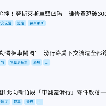
追撞！勞斯萊斯車頭凹陷 維修費恐破30
竹交流道
追撞
勞斯萊斯
電動滑板車闖國1 滑行路肩下交流道全都
新竹
電動滑板車
路肩
...
國1北向新竹段「車翻覆滑行」零件散落
交流道
翻車
滑行
...