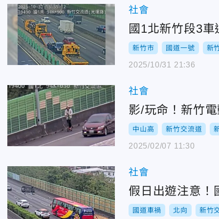
社會
國1北新竹段3車
新竹市
國道一號
新
2025/10/31 21:36
社會
影/玩命！新竹
中山高
新竹交流道
2025/02/07 11:30
社會
假日出遊注意！
國道車禍
北向
新竹