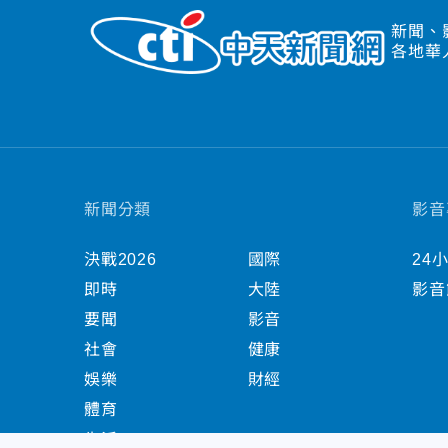
新聞、
各地華
新聞分類
影音
決戰2026
國際
24
即時
大陸
影音
要聞
影音
社會
健康
娛樂
財經
體育
生活