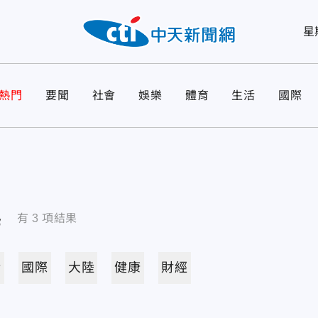
星
熱門
要聞
社會
娛樂
體育
生活
國際
導
有
3
項結果
活
國際
大陸
健康
財經