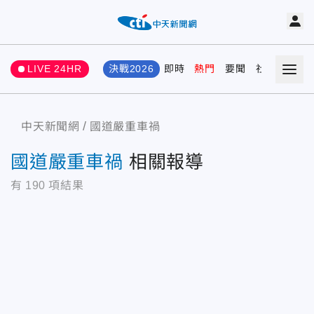
LIVE 24HR
決戰2026
即時
熱門
要聞
社會
娛樂
中天新聞網
國道嚴重車禍
國道嚴重車禍
相關報導
有
190
項結果