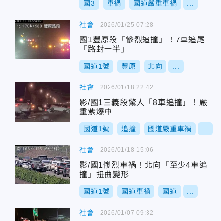
國3
車禍
國道嚴重車禍
...
社會
2026/01/25 07:28
國1豐原段「慘烈追撞」！7車追尾
「路封一半」
國道1號
豐原
北向
...
社會
2026/01/18 22:42
影/國1三義段驚人「8車追撞」！嚴
重紫爆中
國道1號
追撞
國道嚴重車禍
...
社會
2026/01/18 15:06
影/國1慘烈車禍！北向「至少4車追
撞」扭曲變形
國道1號
國道車禍
國道
...
社會
2026/01/07 09:32