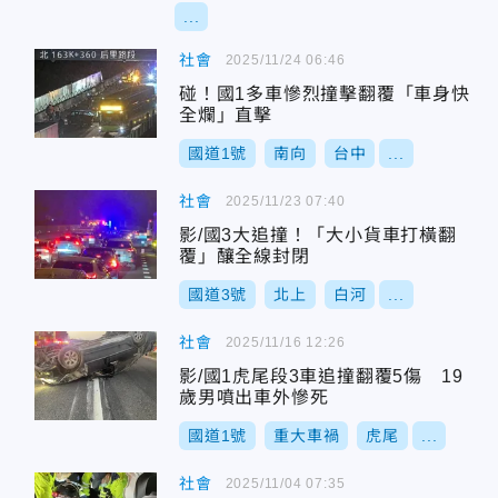
...
社會
2025/11/24 06:46
碰！國1多車慘烈撞擊翻覆「車身快
全爛」直擊
國道1號
南向
台中
...
社會
2025/11/23 07:40
影/國3大追撞！「大小貨車打橫翻
覆」釀全線封閉
國道3號
北上
白河
...
社會
2025/11/16 12:26
影/國1虎尾段3車追撞翻覆5傷 19
歲男噴出車外慘死
國道1號
重大車禍
虎尾
...
社會
2025/11/04 07:35