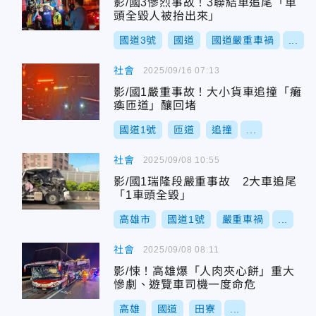
影/國3慘烈事故！3聯結車追尾「車
頭全毀人被抬出來」
國道3號
國道
國道嚴重車禍
...
社會
2025/09/16 07:13
影/國1嚴重事故！大小貨車追撞「癱
瘓匝道」釀回堵
國道1號
匝道
追撞
...
社會
2025/09/08 10:55
影/國1瑞隆段嚴重事故 2大車追尾
「1車頭全毀」
高雄市
國道1號
嚴重車禍
...
社會
2025/09/08 08:11
影/悚！高雄爆「人肉夾心餅」重大
慘劇、遊覽車司機一度命危
高雄
國道
田寮
...