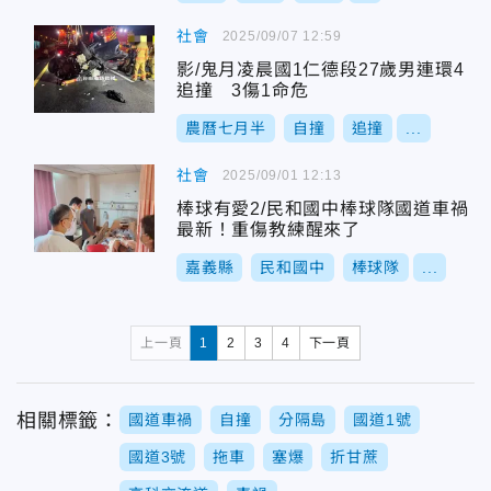
社會
2025/09/07 12:59
影/鬼月凌晨國1仁德段27歲男連環4
追撞 3傷1命危
農曆七月半
自撞
追撞
...
社會
2025/09/01 12:13
棒球有愛2/民和國中棒球隊國道車禍
最新！重傷教練醒來了
嘉義縣
民和國中
棒球隊
...
上一頁
1
2
3
4
下一頁
相關標籤：
國道車禍
自撞
分隔島
國道1號
國道3號
拖車
塞爆
折甘蔗