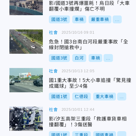
影/國道3號再爆噩耗！烏日段「大車
翻覆小車撞爛」傷亡不明
國道3號
車禍
嚴重車禍
...
社會
2025/10/16 09:01
危急！國3台南白河段嚴重事故「全
線封閉搶救中」
國道3號
白河
車禍
...
社會
2025/10/13 12:05
國1重大事故！5大小車追撞「驚見撞
成鐵球」至少4傷
國道1號
仁德段
重大車禍
...
社會
2025/10/01 12:44
影/汐五高架三重段「救護車貨車相
撞翻覆」！3傷送醫
國道1號
三重段
國道車禍
...