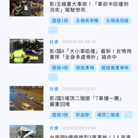
影/五楊重大事故！「車前半段撞到
消失」駕駛慘死
國道1號
五楊高架橋
五楊高架道
...
社會
2026/01/05 09:16
影/國4「大小車追撞」最新！女噴飛
重摔「全身多處骨折」搶命中
國道4號
國道車禍
國道嚴重車禍
...
社會
2025/12/25 11:52
影/國3埔頂二隧道「7車撞一團」
嚴重回堵
國道3號
耶誕節
埔頂二隧道
...
社會
2025/12/09 15:04
台南國8便道慘烈3車事故！2人夾車