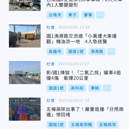
內1人雙腿變形
台南市
車子
肇事
...
社會
2025/12/01 14:39
國1漁港路交流道「小黃遭大車撞
翻」機油流一地 4人急送醫
高雄市
國道1號
漁港路
...
社會
2025/11/25 13:27
影/國1煉獄！「二氯乙烷」罐車4追
撞4傷 紫爆20公里
國道1號
高科段
車禍
...
社會
2025/11/24 07:32
五楊高架出事了！嚴重追撞「分甩兩
邊」慘回堵
國道1號
五楊高架橋
五楊高架