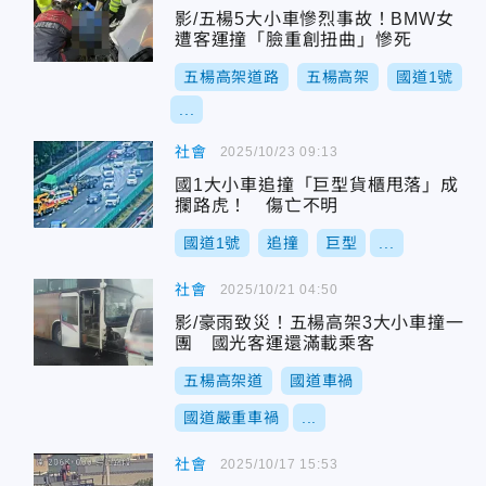
影/五楊5大小車慘烈事故！BMW女
遭客運撞「臉重創扭曲」慘死
五楊高架道路
五楊高架
國道1號
...
社會
2025/10/23 09:13
國1大小車追撞「巨型貨櫃甩落」成
攔路虎！ 傷亡不明
國道1號
追撞
巨型
...
社會
2025/10/21 04:50
影/豪雨致災！五楊高架3大小車撞一
團 國光客運還滿載乘客
五楊高架道
國道車禍
國道嚴重車禍
...
社會
2025/10/17 15:53