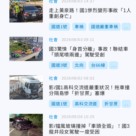
社會
2026/06/03 14:37
走上黃泉路！國1慘烈變形事故「1人
重創身亡」
國道1號
車禍
國道嚴重車禍
...
社會
2026/06/03 09:11
國3驚悚「身首分離」事故！聯結車
「頭尾噴兩邊」駕駛受創
國道3號
北向
台66線
...
社會
2026/06/02 08:02
影/國1高科交流道嚴重狀況！拖車撞
分隔島慘「折甘蔗」塞爆
國道1號
高科交流道
折甘蔗
...
社會
2026/05/28 10:25
影/擋風玻璃撞掉「車頭全毀」！國3
龍井段女駕駛一度受困