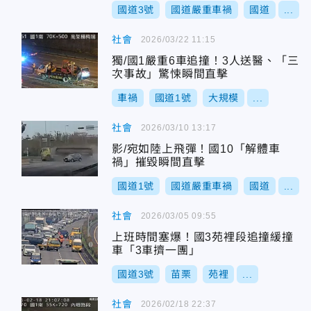
國道3號
國道嚴重車禍
國道
...
社會
2026/03/22 11:15
獨/國1嚴重6車追撞！3人送醫、「三
次事故」驚悚瞬間直擊
車禍
國道1號
大規模
...
社會
2026/03/10 13:17
影/宛如陸上飛彈！國10「解體車
禍」摧毀瞬間直擊
國道1號
國道嚴重車禍
國道
...
社會
2026/03/05 09:55
上班時間塞爆！國3苑裡段追撞緩撞
車「3車擠一團」
國道3號
苗栗
苑裡
...
社會
2026/02/18 22:37