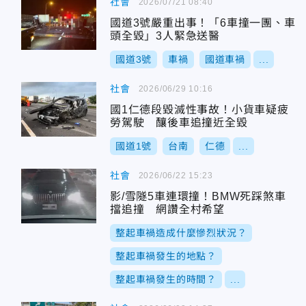
社會
2026/07/21 08:40
國道3號嚴重出事！「6車撞一團、車
頭全毀」3人緊急送醫
國道3號
車禍
國道車禍
...
社會
2026/06/29 10:16
國1仁德段毀滅性事故！小貨車疑疲
勞駕駛 釀後車追撞近全毀
國道1號
台南
仁德
...
社會
2026/06/22 15:23
影/雪隧5車連環撞！BMW死踩煞車
擋追撞 網讚全村希望
整起車禍造成什麼慘烈狀況？
整起車禍發生的地點？
整起車禍發生的時間？
...