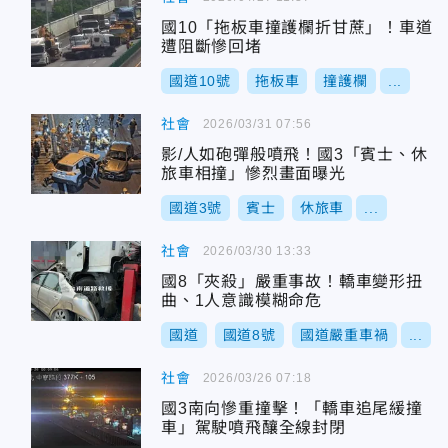
國10「拖板車撞護欄折甘蔗」！車道
遭阻斷慘回堵
國道10號
拖板車
撞護欄
...
社會
2026/03/31 07:56
影/人如砲彈般噴飛！國3「賓士、休
旅車相撞」慘烈畫面曝光
國道3號
賓士
休旅車
...
社會
2026/03/30 13:33
國8「夾殺」嚴重事故！轎車變形扭
曲、1人意識模糊命危
國道
國道8號
國道嚴重車禍
...
社會
2026/03/26 07:18
國3南向慘重撞擊！「轎車追尾緩撞
車」駕駛噴飛釀全線封閉