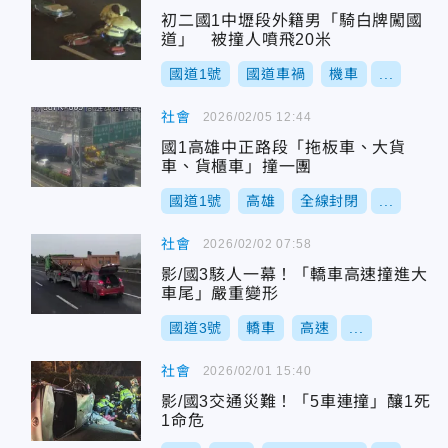
初二國1中壢段外籍男「騎白牌闖國
道」 被撞人噴飛20米
國道1號
國道車禍
機車
...
社會
2026/02/05 12:44
國1高雄中正路段「拖板車、大貨
車、貨櫃車」撞一團
國道1號
高雄
全線封閉
...
社會
2026/02/02 07:58
影/國3駭人一幕！「轎車高速撞進大
車尾」嚴重變形
國道3號
轎車
高速
...
社會
2026/02/01 15:40
影/國3交通災難！「5車連撞」釀1死
1命危