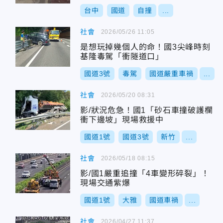
台中
國道
自撞
...
社會
2026/05/26 11:05
是想玩掉幾個人的命！國3尖峰時刻
基隆毒駕「衝隧道口」
國道3號
毒駕
國道嚴重車禍
...
社會
2026/05/20 08:31
影/狀況危急！國1「砂石車撞破護欄
衝下邊坡」現場救援中
國道1號
國道3號
新竹
...
社會
2026/05/18 08:15
影/國1嚴重追撞「4車變形碎裂」！
現場交通紫爆
國道1號
大雅
國道車禍
...
社會
2026/04/27 11:37