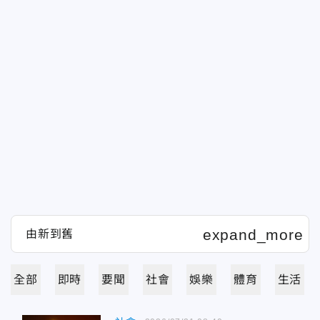
全部
即時
要聞
社會
娛樂
體育
生活