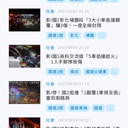
社會
2025/10/01 09:26
影/國1彰化埔鹽段「3大小車追撞翻
覆」釀3傷！一度全線封閉
國道1號
彰化
埔鹽
...
社會
2025/09/30 20:26
影/國1高科交流道「5車追撞起火」
1人手腳擦挫傷
國道1號
南向
國道火燒車
...
社會
2025/09/30 07:13
影/慘！國2追撞「1翻覆1車頭全毀」
塞到剩路肩
國道2號
國道車禍
國道
...
社會
2025/09/18 08:22