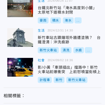
生活
2026/06/26 11:07
台鐵北新竹站「淹水高度到小腿」
太原地下道積水封閉
豪雨
積水
淹水
...
生活
2024/12/31 14:30
新竹車站古蹟鐘塔外牆遭塗鴉？ 台
鐵澄清：沖洗痕跡
新竹火車站
清洗
水痕
...
社會
2024/09/02 18:36
影/小黃「車頭插出」擋路中！新竹
火車站前爆衝突 上前怒噴當街槓上
計程車
新竹
新竹火車站
相關標籤：