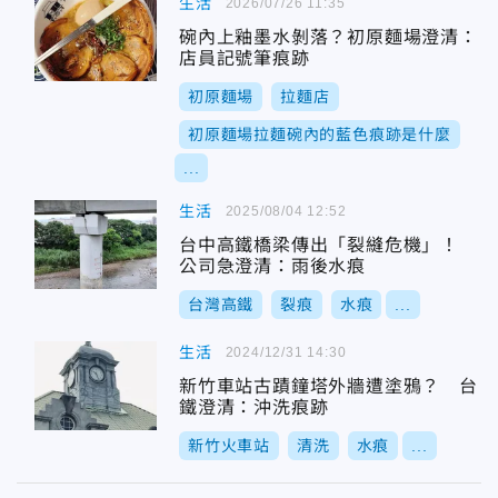
生活
2026/07/26 11:35
碗內上釉墨水剝落？初原麵場澄清：
店員記號筆痕跡
初原麵場
拉麵店
初原麵場拉麵碗內的藍色痕跡是什麼
...
生活
2025/08/04 12:52
台中高鐵橋梁傳出「裂縫危機」！
公司急澄清：雨後水痕
台灣高鐵
裂痕
水痕
...
生活
2024/12/31 14:30
新竹車站古蹟鐘塔外牆遭塗鴉？ 台
鐵澄清：沖洗痕跡
新竹火車站
清洗
水痕
...