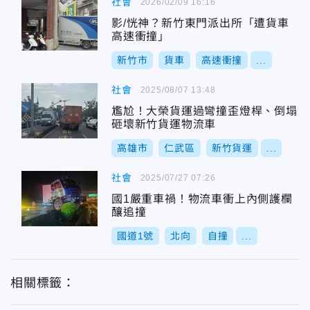
社會
2026/02/09 16:16
影/恍神？新竹東門派出所「遭貨車
高速衝撞」
新竹市
貨車
高速衝撞
...
社會
2025/08/07 13:48
尷尬！大榮貨運過彎撞歪燈桿、倒塌
砸壞新竹貨運物流車
高雄市
仁武區
新竹貨運
...
社會
2025/07/27 07:26
國1嚴重車禍！物流車衝上內側護欄
釀追撞
國道1號
北向
自撞
...
相關標籤：