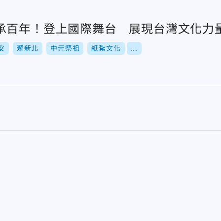
承百年！登上國際舞台 展現台灣文化力
安
聚新北
中元祭祖
紙紮文化
...