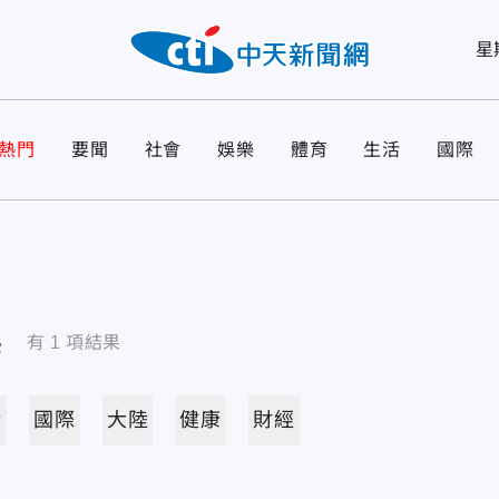
星
熱門
要聞
社會
娛樂
體育
生活
國際
導
有
1
項結果
活
國際
大陸
健康
財經