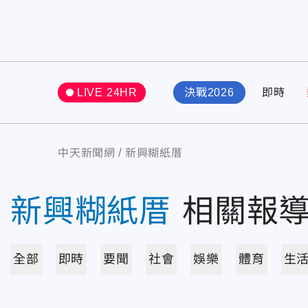
LIVE 24HR
決戰2026
即時
中天新聞網
新興糊紙厝
新興糊紙厝
相關報
全部
即時
要聞
社會
娛樂
體育
生