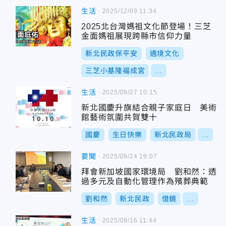
生活
2025/12/09 11:34
2025北台灣媽祖文化節登場！三芝
金面媽祖展現跨縣市信仰力量
新北民政保平安
遶境文化
三芝小基隆福成宮
...
生活
2025/09/27 10:15
新北國慶升旗結合親子家庭日 美術
館藝術氛圍共賀雙十
國慶
生日快樂
新北民政局
...
要聞
2025/09/24 19:07
拜會新加坡國家環境局 劉和然：透
過多元及自動化管理作為殯葬典範
劉和然
新北民政
借鏡
...
生活
2025/09/16 11:44