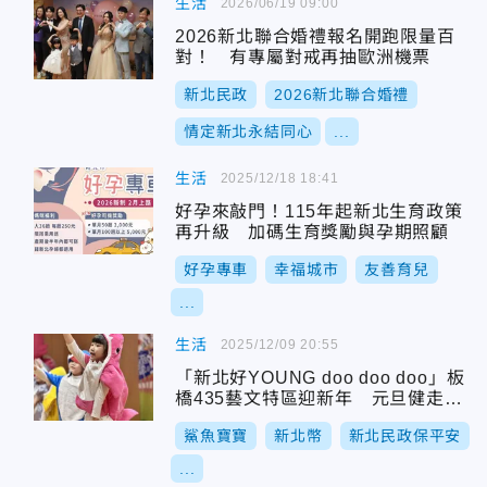
生活
2026/06/19 09:00
2026新北聯合婚禮報名開跑限量百
對！ 有專屬對戒再抽歐洲機票
新北民政
2026新北聯合婚禮
情定新北永結同心
...
生活
2025/12/18 18:41
好孕來敲門！115年起新北生育政策
再升級 加碼生育獎勵與孕期照顧
好孕專車
幸福城市
友善育兒
...
生活
2025/12/09 20:55
「新北好YOUNG doo doo doo」板
橋435藝文特區迎新年 元旦健走抽
大獎
鯊魚寶寶
新北幣
新北民政保平安
...